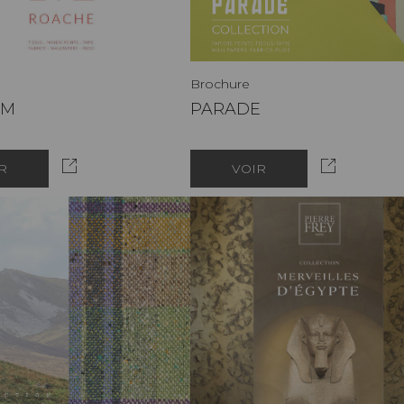
Brochure
SM
PARADE
R
VOIR