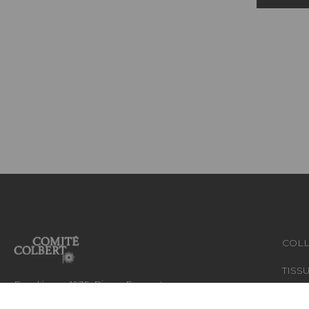
COLL
TISS
Fondée en 1935, Pierre Frey est
une Maison française à
PAPI