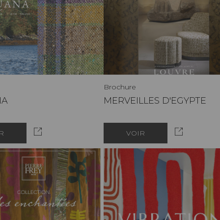
Brochure
NA
MERVEILLES D'EGYPTE
R
VOIR