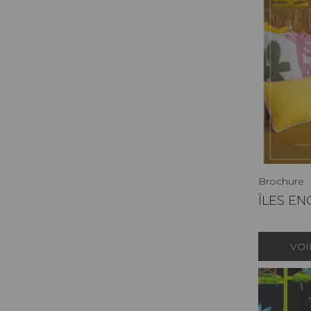
Brochure
ÎLES E
VOI