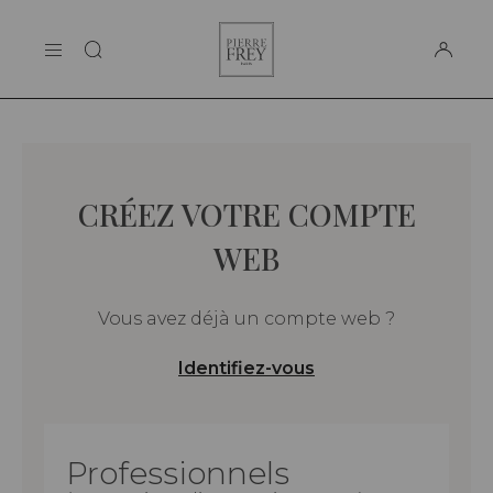
Panneau de gestion des cookies
Pierre
LA MAISON
Frey
SUPPORT
CRÉEZ VOTRE COMPTE
WEB
Vous avez déjà un compte web ?
Identifiez-vous
Professionnels