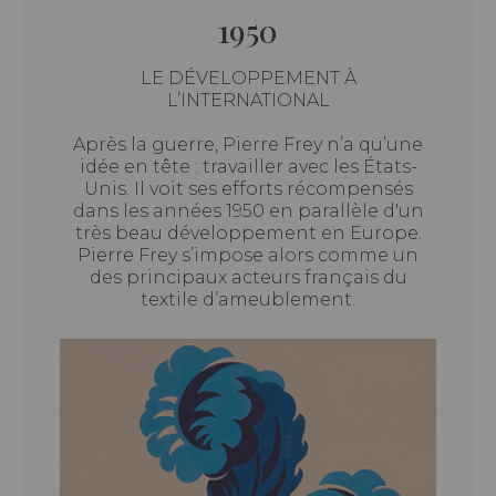
1950
LE DÉVELOPPEMENT À
L’INTERNATIONAL
Après la guerre, Pierre Frey n’a qu’une
idée en tête : travailler avec les États-
Unis. Il voit ses efforts récompensés
dans les années 1950 en parallèle d'un
très beau développement en Europe.
Pierre Frey s’impose alors comme un
des principaux acteurs français du
textile d’ameublement.