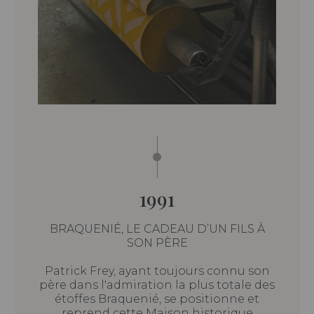
1991
BRAQUENIÉ, LE CADEAU D’UN FILS À
SON PÈRE
Patrick Frey, ayant toujours connu son
père dans l'admiration la plus totale des
étoffes Braquenié, se positionne et
reprend cette Maison historique