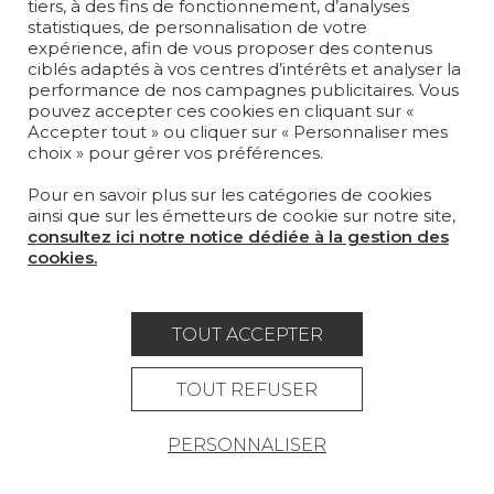
tiers, à des fins de fonctionnement, d’analyses
statistiques, de personnalisation de votre
Je m'abonne
expérience, afin de vous proposer des contenus
ciblés adaptés à vos centres d’intérêts et analyser la
performance de nos campagnes publicitaires. Vous
pouvez accepter ces cookies en cliquant sur «
Accepter tout » ou cliquer sur « Personnaliser mes
choix » pour gérer vos préférences.
Rejoindre Pierre Frey
COLLECTIONS
Pour en savoir plus sur les catégories de cookies
ainsi que sur les émetteurs de cookie sur notre site,
TISSUS
consultez ici notre notice dédiée à la gestion des
cookies.
PAPIERS PEINTS
TAPIS ET MOQUETTES
TOUT ACCEPTER
MOBILIER
PROJETS
TOUT REFUSER
SUR-MESURE
PERSONNALISER
MAGAZINE