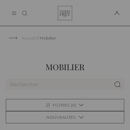
Panneau de gestion des cookies
Pierre
LA MAISON
Frey
SUPPORT
Accueil
Mobilier
MOBILIER
FILTRES (
0
)
NOUVEAUTÉS