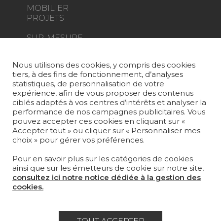
MOBILIER
PROJETS
SUR-MESURE
MAGAZINE
Nous utilisons des cookies, y compris des cookies
tiers, à des fins de fonctionnement, d’analyses
LA MAISON
statistiques, de personnalisation de votre
expérience, afin de vous proposer des contenus
OÙ NOUS TROUVER ?
ciblés adaptés à vos centres d’intérêts et analyser la
performance de nos campagnes publicitaires. Vous
pouvez accepter ces cookies en cliquant sur «
Accepter tout » ou cliquer sur « Personnaliser mes
choix » pour gérer vos préférences.
Pour en savoir plus sur les catégories de cookies
Carrière
Contact
Lexique
ainsi que sur les émetteurs de cookie sur notre site,
consultez ici notre notice dédiée à la gestion des
Mentions légales
cookies.
Politique générale de protection des
données