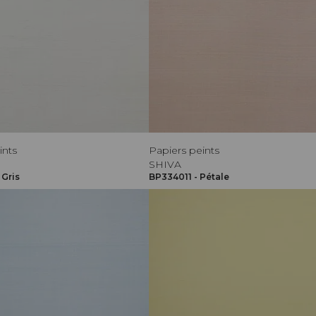
ints
Papiers peints
SHIVA
 Gris
BP334011 - Pétale