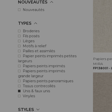
NOUVEAUTÉS
Nouveautés
TYPES
Broderies
Fils posés
Lièges
Motifs à relief
Pailles et assimilés
Papier peints imprimés petites
Papiers pe
largeurs
MIRA
Papiers peints imprimés
FP138001 - 
Papiers peints imprimés
grande largeur
Papiers peints panoramiques
Tissus contrecollés
Unis & faux unis
Vinyles
STYLES