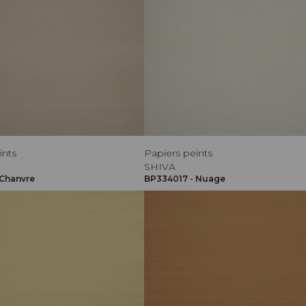
ints
Papiers peints
SHIVA
 Chanvre
BP334017 - Nuage