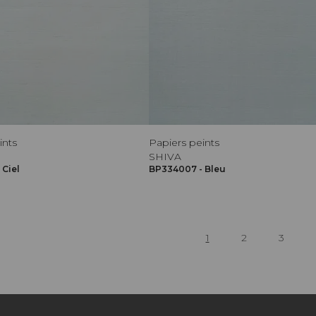
ints
Papiers peints
SHIVA
 Ciel
BP334007 - Bleu
1
2
3