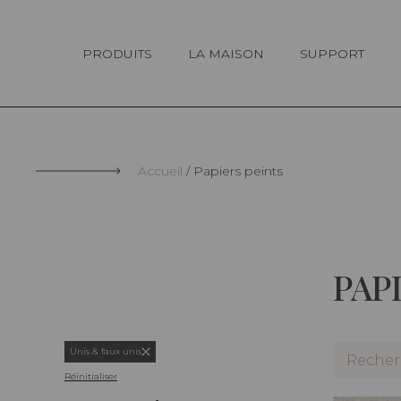
Panneau de gestion des cookies
PRODUITS
LA MAISON
SUPPORT
Accueil
Papiers peints
PAP
Unis & faux unis
Réinitialiser