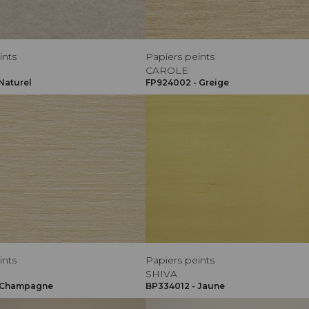
ints
Papiers peints
CAROLE
Naturel
FP924002 - Greige
ints
Papiers peints
SHIVA
- Champagne
BP334012 - Jaune