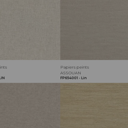
ints
Papiers peints
ASSOUAN
LIN
FP654001 - Lin