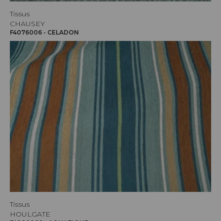
Tissus
CHAUSEY
F4076006 - CELADON
Tissus
HOULGATE