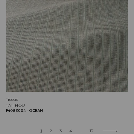
Tissus
TATIHOU
F4083004 - OCEAN
1
2
3
4
...
17