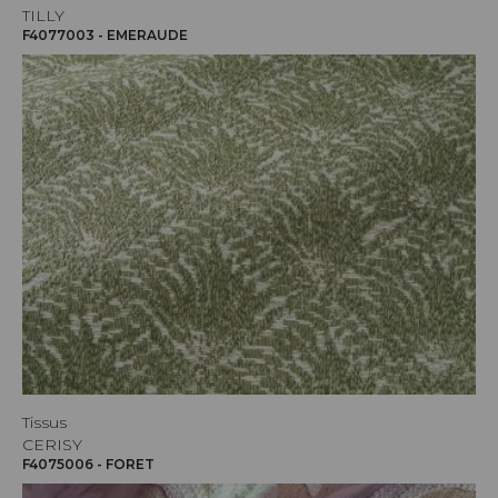
TILLY
F4077003 - EMERAUDE
Tissus
CERISY
F4075006 - FORET