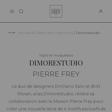
Panneau de gestion des cookies
Pierre
LA MAISON
Frey
SUPPORT
Accueil
Galerie des collections
Dimorestudio
Tapis et moquettes
DIMORESTUDIO
PIERRE FREY
Le duo de designers Emiliano Salci et Britt
Moran, alias DimoreStudio, réitère sa
collaboration avec la Maison Pierre Frey pour
créer une nouvelle série de 4 motifs exclusifs de