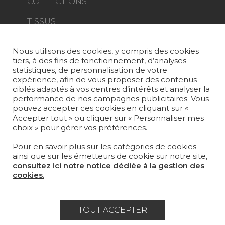
COLLECTIONS
TISSUS
PAPIERS PEINTS
Nous utilisons des cookies, y compris des cookies
tiers, à des fins de fonctionnement, d’analyses
TAPIS ET MOQUETTES
statistiques, de personnalisation de votre
expérience, afin de vous proposer des contenus
MOBILIER
ciblés adaptés à vos centres d’intérêts et analyser la
PROJETS
performance de nos campagnes publicitaires. Vous
pouvez accepter ces cookies en cliquant sur «
SUR-MESURE
Accepter tout » ou cliquer sur « Personnaliser mes
choix » pour gérer vos préférences.
MAGAZINE
Pour en savoir plus sur les catégories de cookies
LA MAISON
ainsi que sur les émetteurs de cookie sur notre site,
consultez ici notre notice dédiée à la gestion des
OÙ NOUS TROUVER ?
cookies.
TOUT ACCEPTER