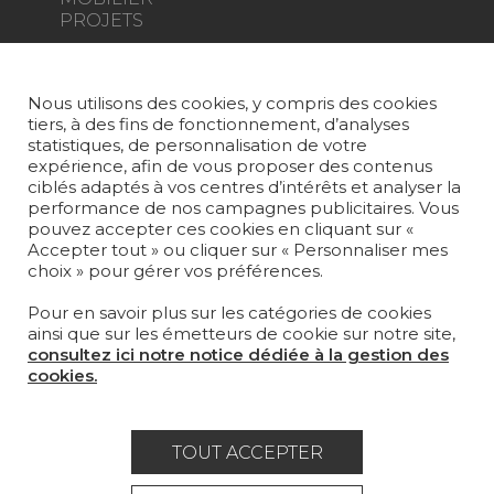
PROJETS
SUR-MESURE
Nous utilisons des cookies, y compris des cookies
MAGAZINE
tiers, à des fins de fonctionnement, d’analyses
statistiques, de personnalisation de votre
LA MAISON
expérience, afin de vous proposer des contenus
ciblés adaptés à vos centres d’intérêts et analyser la
OÙ NOUS TROUVER ?
performance de nos campagnes publicitaires. Vous
pouvez accepter ces cookies en cliquant sur «
Accepter tout » ou cliquer sur « Personnaliser mes
choix » pour gérer vos préférences.
Pour en savoir plus sur les catégories de cookies
ainsi que sur les émetteurs de cookie sur notre site,
Carrière
Contact
Lexique
consultez ici notre notice dédiée à la gestion des
cookies.
Mentions légales
Politique générale de protection des
TOUT ACCEPTER
données
Condtions générales de vente