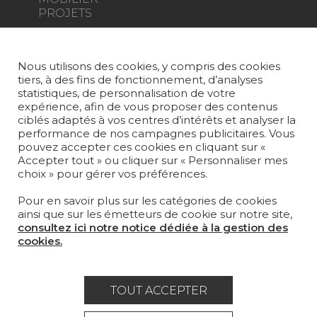
PROJETS
SUR-MESURE
Nous utilisons des cookies, y compris des cookies
MAGAZINE
tiers, à des fins de fonctionnement, d’analyses
statistiques, de personnalisation de votre
LA MAISON
expérience, afin de vous proposer des contenus
ciblés adaptés à vos centres d’intérêts et analyser la
OÙ NOUS TROUVER ?
performance de nos campagnes publicitaires. Vous
pouvez accepter ces cookies en cliquant sur «
Accepter tout » ou cliquer sur « Personnaliser mes
choix » pour gérer vos préférences.
Pour en savoir plus sur les catégories de cookies
ainsi que sur les émetteurs de cookie sur notre site,
Carrière
Contact
Lexique
consultez ici notre notice dédiée à la gestion des
cookies.
Mentions légales
Politique générale de protection des
TOUT ACCEPTER
données
Condtions générales de vente