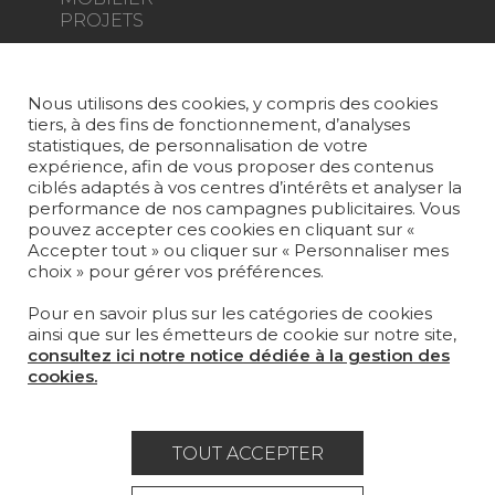
PROJETS
SUR-MESURE
Nous utilisons des cookies, y compris des cookies
MAGAZINE
tiers, à des fins de fonctionnement, d’analyses
statistiques, de personnalisation de votre
LA MAISON
expérience, afin de vous proposer des contenus
ciblés adaptés à vos centres d’intérêts et analyser la
OÙ NOUS TROUVER ?
performance de nos campagnes publicitaires. Vous
pouvez accepter ces cookies en cliquant sur «
Accepter tout » ou cliquer sur « Personnaliser mes
choix » pour gérer vos préférences.
Pour en savoir plus sur les catégories de cookies
ainsi que sur les émetteurs de cookie sur notre site,
Carrière
Contact
Lexique
consultez ici notre notice dédiée à la gestion des
cookies.
Mentions légales
Politique générale de protection des
TOUT ACCEPTER
données
Condtions générales de vente