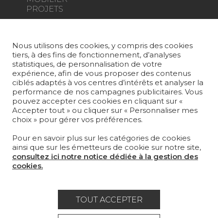
PROJETS
SUR-MESURE
Nous utilisons des cookies, y compris des cookies
MAGAZINE
tiers, à des fins de fonctionnement, d’analyses
statistiques, de personnalisation de votre
LA MAISON
expérience, afin de vous proposer des contenus
ciblés adaptés à vos centres d’intérêts et analyser la
OÙ NOUS TROUVER ?
performance de nos campagnes publicitaires. Vous
pouvez accepter ces cookies en cliquant sur «
Accepter tout » ou cliquer sur « Personnaliser mes
choix » pour gérer vos préférences.
Pour en savoir plus sur les catégories de cookies
ainsi que sur les émetteurs de cookie sur notre site,
Carrière
Contact
Lexique
consultez ici notre notice dédiée à la gestion des
cookies.
Mentions légales
Politique générale de protection des
TOUT ACCEPTER
données
Condtions générales de vente