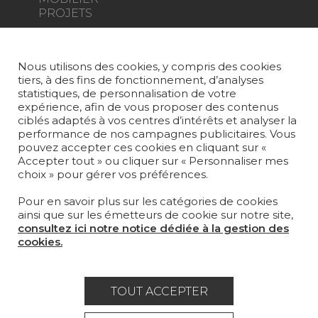
PROJETS
SUR-MESURE
Nous utilisons des cookies, y compris des cookies
MAGAZINE
tiers, à des fins de fonctionnement, d’analyses
statistiques, de personnalisation de votre
LA MAISON
expérience, afin de vous proposer des contenus
ciblés adaptés à vos centres d’intérêts et analyser la
OÙ NOUS TROUVER ?
performance de nos campagnes publicitaires. Vous
pouvez accepter ces cookies en cliquant sur «
Accepter tout » ou cliquer sur « Personnaliser mes
choix » pour gérer vos préférences.
Pour en savoir plus sur les catégories de cookies
ainsi que sur les émetteurs de cookie sur notre site,
Carrière
Contact
Lexique
consultez ici notre notice dédiée à la gestion des
cookies.
Mentions légales
Politique générale de protection des
TOUT ACCEPTER
données
Condtions générales de vente