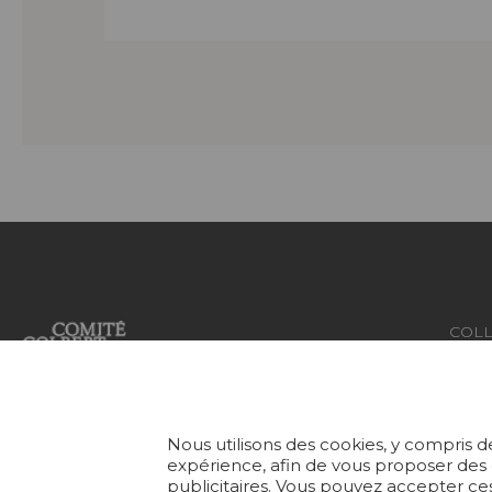
COLL
TISS
Fondée en 1935, Pierre Frey est
une Maison française à
PAPI
l’éclectisme assumé qui crée,
Nous utilisons des cookies, y compris de
édite et fabrique des étoffes, des
TAPI
expérience, afin de vous proposer des
papiers peints, des tapis sur-
publicitaires. Vous pouvez accepter ces