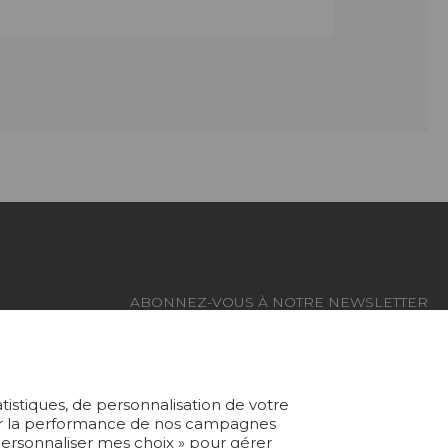
ABONNEZ-VOUS À NOTRE NEWSLETTER
Je m'abonne
atistiques, de personnalisation de votre
yser la performance de nos campagnes
 Personnaliser mes choix » pour gérer