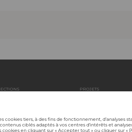
ECTIONS
PROJETS
US
SUR-MESURE
ERS PEINTS
MAGAZINE
s cookies tiers, à des fins de fonctionnement, d’analyses st
S ET MOQUETTES
LA MAISON
 contenus ciblés adaptés à vos centres d’intérêts et anal
 cookies en cliquant sur « Accepter tout » ou cliquer sur «