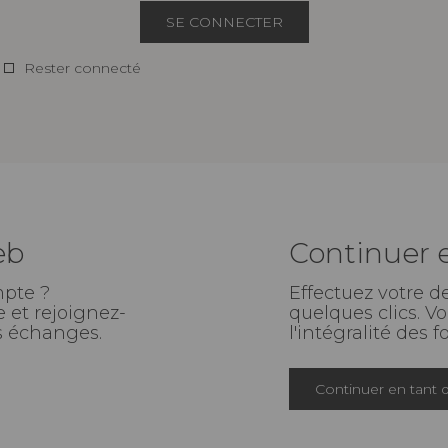
SE CONNECTER
Rester connecté
eb
Continuer e
mpte ?
Effectuez votre 
 et rejoignez-
quelques clics. V
rs échanges.
l'intégralité des f
Continuer en tant q