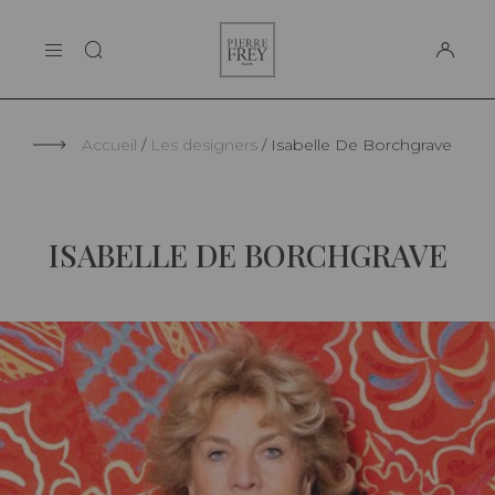
Panneau de gestion des cookies
Pierre
LA MAISON
Frey
SUPPORT
Accueil
Les designers
Isabelle De Borchgrave
ISABELLE DE BORCHGRAVE