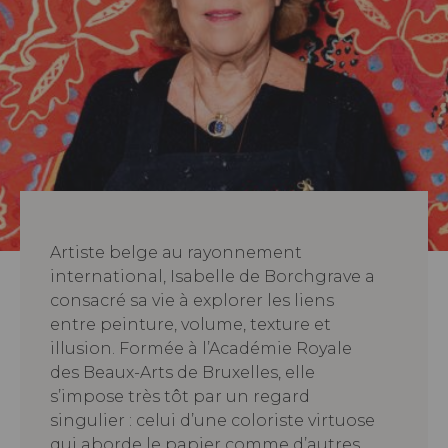
Artiste belge au rayonnement
international, Isabelle de Borchgrave a
consacré sa vie à explorer les liens
entre peinture, volume, texture et
illusion. Formée à l’Académie Royale
des Beaux-Arts de Bruxelles, elle
s’impose très tôt par un regard
singulier : celui d’une coloriste virtuose
qui aborde le papier comme d’autres