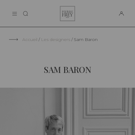
Panneau de gestion des cookies
Pierre
LA MAISON
Frey
SUPPORT
Accueil
Les designers
Sam Baron
SAM BARON