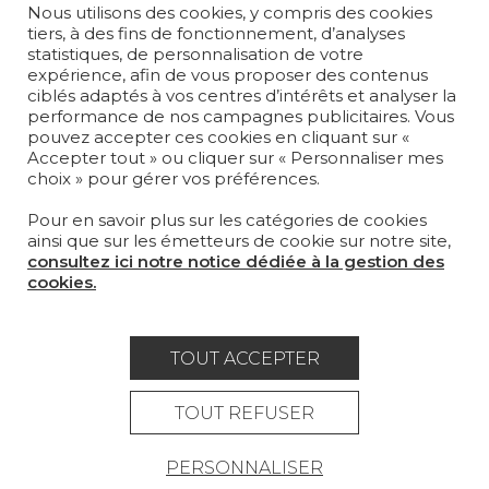
Nous utilisons des cookies, y compris des cookies
SUR-MESURE
tiers, à des fins de fonctionnement, d’analyses
statistiques, de personnalisation de votre
MAGAZINE
expérience, afin de vous proposer des contenus
ciblés adaptés à vos centres d’intérêts et analyser la
LA MAISON
performance de nos campagnes publicitaires. Vous
pouvez accepter ces cookies en cliquant sur «
OÙ NOUS TROUVER ?
Accepter tout » ou cliquer sur « Personnaliser mes
choix » pour gérer vos préférences.
Pour en savoir plus sur les catégories de cookies
ainsi que sur les émetteurs de cookie sur notre site,
consultez ici notre notice dédiée à la gestion des
cookies.
Carrière
Contact
Lexique
Mentions légales
TOUT ACCEPTER
Politique générale de protection des
données
TOUT REFUSER
Condtions générales de vente
PERSONNALISER
Espace presse