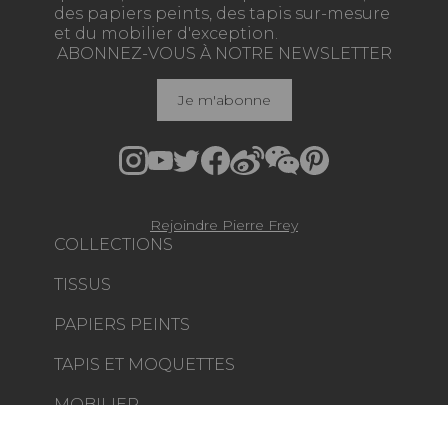
des papiers peints, des tapis sur-mesure
et du mobilier d'exception.
ABONNEZ-VOUS À NOTRE NEWSLETTER
Je m'abonne
Rejoindre Pierre Frey
COLLECTIONS
TISSUS
PAPIERS PEINTS
TAPIS ET MOQUETTES
MOBILIER
PROJETS