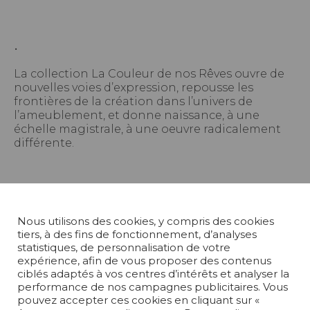
.
La collection La Couleur de nos Rêves ouvre de
nouvelles voies d’expression, repousse les
frontières de la création dans l’univers de
l’ameublement, et donne naissance, à une
échelle magistrale, à une oeuvre radicalement
différente.
Nous utilisons des cookies, y compris des cookies
tiers, à des fins de fonctionnement, d’analyses
statistiques, de personnalisation de votre
expérience, afin de vous proposer des contenus
ciblés adaptés à vos centres d’intérêts et analyser la
performance de nos campagnes publicitaires. Vous
pouvez accepter ces cookies en cliquant sur «