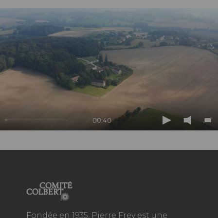
00:40
Play
Mute
En
ful
Fondée en 1935, Pierre Frey est une