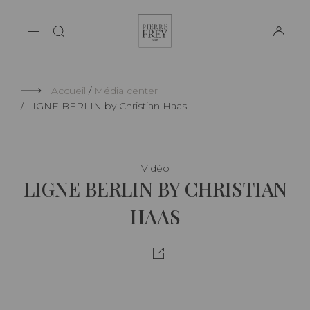
Panneau de gestion des cookies
Pierre
LA MAISON
Frey
SUPPORT
Accueil
Média center
LIGNE BERLIN by Christian Haas
Vidéo
LIGNE BERLIN BY CHRISTIAN
HAAS