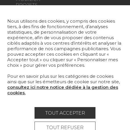
PROJETS
SUR-MESURE
Nous utilisons des cookies, y compris des cookies
tiers, à des fins de fonctionnement, d’analyses
MAGAZINE
statistiques, de personnalisation de votre
expérience, afin de vous proposer des contenus
LA MAISON
ciblés adaptés à vos centres d’intérêts et analyser la
performance de nos campagnes publicitaires. Vous
OÙ NOUS TROUVER ?
pouvez accepter ces cookies en cliquant sur «
Accepter tout » ou cliquer sur « Personnaliser mes
choix » pour gérer vos préférences.
Pour en savoir plus sur les catégories de cookies
ainsi que sur les émetteurs de cookie sur notre site,
consultez ici notre notice dédiée à la gestion des
Carrière
Contact
Lexique
cookies.
Mentions légales
Politique générale de protection des
TOUT ACCEPTER
données
TOUT REFUSER
Condtions générales de vente