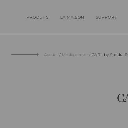
Panneau de gestion des cookies
PRODUITS
LA MAISON
SUPPORT
Accueil
Média center
CARL by Sandra 
C