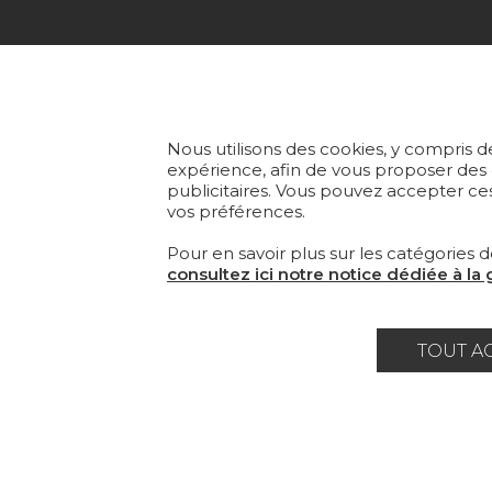
COLL
TISS
Fondée en 1935, Pierre Frey est
une Maison française à
PAPI
Nous utilisons des cookies, y compris de
l’éclectisme assumé qui crée,
expérience, afin de vous proposer des
publicitaires. Vous pouvez accepter ces
édite et fabrique des étoffes, des
TAPI
vos préférences.
papiers peints, des tapis sur-
mesure et du mobilier
MOBI
Pour en savoir plus sur les catégories d
d'exception.
consultez ici notre notice dédiée à la
TOUT A
Carrière
Contact
Lexique
Mentions 