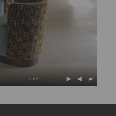
00:29
Play
Mute
Enter
fullscreen