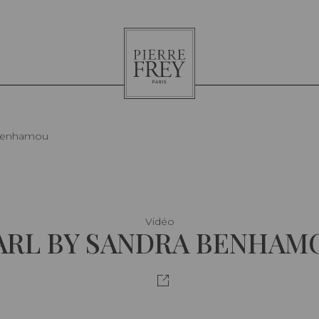
Pierre
Frey
Benhamou
Vidéo
ARL BY SANDRA BENHAM