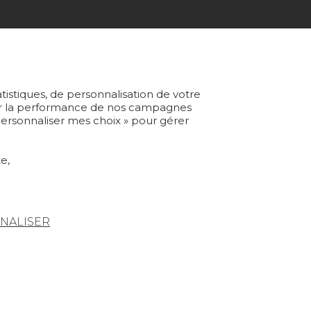
ABONNEZ-VOUS À NOTRE NEWSLETTER
Je m'abonne
atistiques, de personnalisation de votre
yser la performance de nos campagnes
 Personnaliser mes choix » pour gérer
Rejoindre Pierre Frey
e,
NALISER
Condtions générales de vente
Espace presse