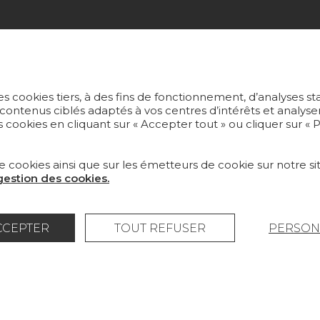
ECTIONS
PROJETS
US
SUR-MESURE
ERS PEINTS
MAGAZINE
s cookies tiers, à des fins de fonctionnement, d’analyses st
 contenus ciblés adaptés à vos centres d’intérêts et anal
 cookies en cliquant sur « Accepter tout » ou cliquer sur «
S ET MOQUETTES
LA MAISON
LIER
OÙ NOUS TROUVER ?
e cookies ainsi que sur les émetteurs de cookie sur notre sit
 gestion des cookies.
CCEPTER
TOUT REFUSER
PERSON
légales
Politique générale de protection des données
© Pierre Frey - 2026