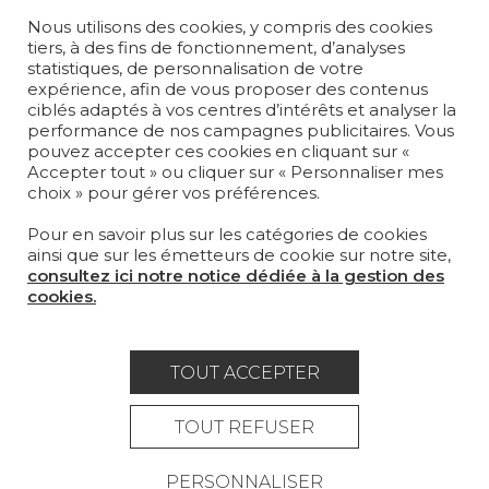
SUR-MESURE
Nous utilisons des cookies, y compris des cookies
tiers, à des fins de fonctionnement, d’analyses
MAGAZINE
statistiques, de personnalisation de votre
expérience, afin de vous proposer des contenus
LA MAISON
ciblés adaptés à vos centres d’intérêts et analyser la
performance de nos campagnes publicitaires. Vous
OÙ NOUS TROUVER ?
pouvez accepter ces cookies en cliquant sur «
Accepter tout » ou cliquer sur « Personnaliser mes
choix » pour gérer vos préférences.
Pour en savoir plus sur les catégories de cookies
ainsi que sur les émetteurs de cookie sur notre site,
consultez ici notre notice dédiée à la gestion des
Carrière
Contact
Lexique
cookies.
Mentions légales
Politique générale de protection des
TOUT ACCEPTER
données
TOUT REFUSER
Condtions générales de vente
Espace presse
PERSONNALISER