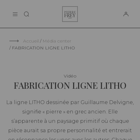
Panneau de gestion des cookies
Pierre
LA MAISON
Frey
SUPPORT
Accueil
Média center
FABRICATION LIGNE LITHO
Vidéo
FABRICATION LIGNE LITHO
La ligne LITHO dessinée par Guillaume Delvigne,
signifie « pierre » en grec ancien. Elle
s’apparente à un paysage primitif où chaque
pièce aurait sa propre personnalité et entrerait
en résonnance les unes avec les autres. Chaque