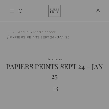
Panneau de gestion des cookies
Pierre
LA MAISON
Frey
SUPPORT
Accueil
Média center
PAPIERS PEINTS SEPT 24 - JAN 25
Brochure
PAPIERS PEINTS SEPT 24 - JAN
25