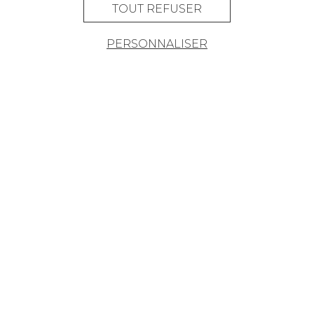
TOUT REFUSER
PERSONNALISER
Fondée en 1935, Pierre Frey est une
Maison française à l’éclectisme assumé
qui crée, édite et fabrique des étoffes,
des papiers peints, des tapis sur-mesure
et du mobilier d'exception.
ABONNEZ-VOUS À NOTRE NEWSLETTER
Je m'abonne