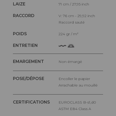
LAIZE
71 cm / 27,95 inch
RACCORD
V: 76 cm - 29,92 inch
Raccord sauté
POIDS
224 gr / m²
ENTRETIEN
EMARGEMENT
Non émargé
POSE/DÉPOSE
Encoller le papier
Arrachable au mouillé
CERTIFICATIONS
EUROCLASS B-s1,d0
ASTM E84 Class A