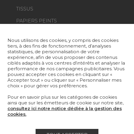
TISSUS
PAPIERS PEINTS
TAPIS ET MOQUETTES
Nous utilisons des cookies, y compris des cookies
MOBILIER
tiers, à des fins de fonctionnement, d’analyses
PROJETS
statistiques, de personnalisation de votre
expérience, afin de vous proposer des contenus
SUR-MESURE
ciblés adaptés à vos centres d’intérêts et analyser la
performance de nos campagnes publicitaires. Vous
pouvez accepter ces cookies en cliquant sur «
MAGAZINE
Accepter tout » ou cliquer sur « Personnaliser mes
choix » pour gérer vos préférences.
LA MAISON
Pour en savoir plus sur les catégories de cookies
OÙ NOUS TROUVER ?
ainsi que sur les émetteurs de cookie sur notre site,
consultez ici notre notice dédiée à la gestion des
cookies.