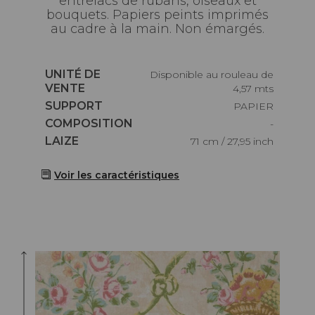
entrelacs de rubans, oiseaux et
bouquets. Papiers peints imprimés
au cadre à la main. Non émargés.
Caractéristiques
UNITÉ DE
Disponible au rouleau de
VENTE
4,57 mts
Caractéristiques
SUPPORT
PAPIER
Caractéristiques
COMPOSITION
-
Caractéristiques
LAIZE
71 cm / 27,95 inch
Voir les caractéristiques