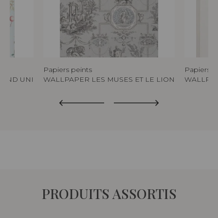
Papiers peints
Papiers p
FOND UNI
WALLPAPER LES MUSES ET LE LION
WALLPAP
PRODUITS ASSORTIS