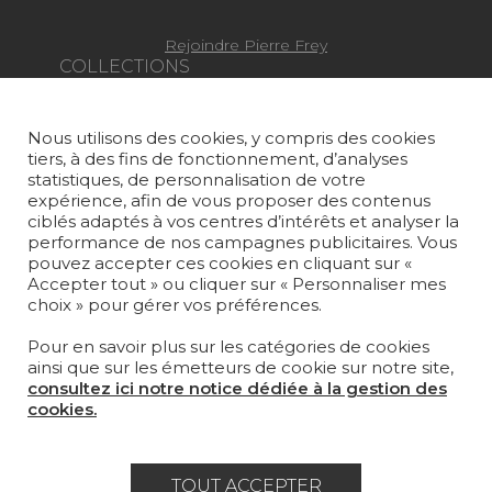
Rejoindre Pierre Frey
COLLECTIONS
TISSUS
Nous utilisons des cookies, y compris des cookies
PAPIERS PEINTS
tiers, à des fins de fonctionnement, d’analyses
statistiques, de personnalisation de votre
TAPIS ET MOQUETTES
expérience, afin de vous proposer des contenus
ciblés adaptés à vos centres d’intérêts et analyser la
performance de nos campagnes publicitaires. Vous
MOBILIER
pouvez accepter ces cookies en cliquant sur «
PROJETS
Accepter tout » ou cliquer sur « Personnaliser mes
choix » pour gérer vos préférences.
SUR-MESURE
Pour en savoir plus sur les catégories de cookies
MAGAZINE
ainsi que sur les émetteurs de cookie sur notre site,
consultez ici notre notice dédiée à la gestion des
LA MAISON
cookies.
OÙ NOUS TROUVER ?
TOUT ACCEPTER