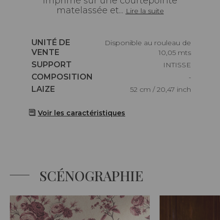
imprimé sur une courtepointe
matelassée et...
Lire la suite
Caractéristiques
UNITÉ DE
Disponible au rouleau de
VENTE
10,05 mts
Caractéristiques
SUPPORT
INTISSE
Caractéristiques
COMPOSITION
-
Caractéristiques
LAIZE
52 cm / 20,47 inch
Voir les caractéristiques
SCÉNOGRAPHIE