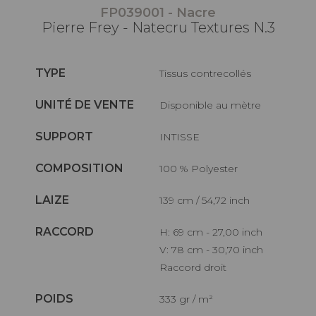
FP039001 - Nacre
Pierre Frey - Natecru Textures N.3
TYPE
Tissus contrecollés
UNITÉ DE VENTE
Disponible au mètre
SUPPORT
INTISSE
COMPOSITION
100 % Polyester
LAIZE
139 cm / 54,72 inch
RACCORD
H: 69 cm - 27,00 inch
V: 78 cm - 30,70 inch
Raccord droit
POIDS
333 gr / m²