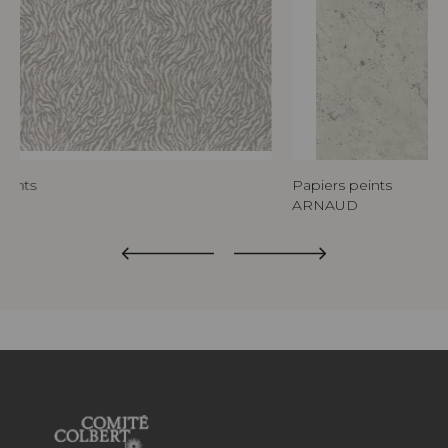
peints
Papiers peints
A
ARNAUD