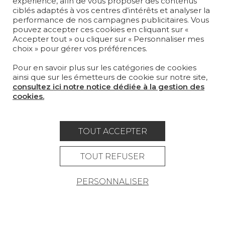
expérience, afin de vous proposer des contenus
ciblés adaptés à vos centres d’intérêts et analyser la
performance de nos campagnes publicitaires. Vous
MOBILIER
pouvez accepter ces cookies en cliquant sur «
PROJETS
Accepter tout » ou cliquer sur « Personnaliser mes
choix » pour gérer vos préférences.
SUR-MESURE
Pour en savoir plus sur les catégories de cookies
MAGAZINE
ainsi que sur les émetteurs de cookie sur notre site,
consultez ici notre notice dédiée à la gestion des
LA MAISON
cookies.
OÙ NOUS TROUVER ?
TOUT ACCEPTER
TOUT REFUSER
Carrière
Contact
Lexique
PERSONNALISER
Mentions légales
Politique générale de protection des