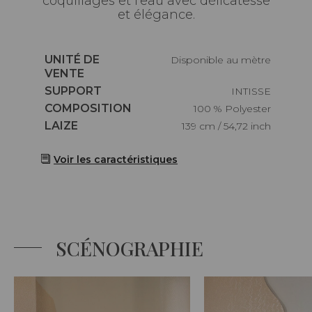
coquillages et l'eau avec délicatesse
et élégance.
Caractéristiques
UNITÉ DE
Disponible au mètre
VENTE
Caractéristiques
SUPPORT
INTISSE
Caractéristiques
COMPOSITION
100 % Polyester
Caractéristiques
LAIZE
139 cm / 54,72 inch
Voir les caractéristiques
SCÉNOGRAPHIE