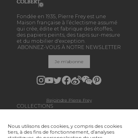
Fondée en 1935, Pierre Frey est une
Maison française à l’éclectisme assumé
qui crée, édite et fabrique des étoffes,
des papiers peints, des tapis sur-mesure
et du mobilier d'exception.
ABONNEZ-VOUS À NOTRE NEWSLETTER
Je m'abonne
Rejoindre Pierre Frey
COLLECTIONS
TISSUS
Nous utilisons des cookies, y compris des cookies
PAPIERS PEINTS
tiers, à des fins de fonctionnement, d’analyses
statistiques, de personnalisation de votre