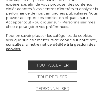
TAPIS ET MOQUETTES
expérience, afin de vous proposer des contenus
ciblés adaptés à vos centres d’intérêts et analyser la
performance de nos campagnes publicitaires. Vous
MOBILIER
pouvez accepter ces cookies en cliquant sur «
PROJETS
Accepter tout » ou cliquer sur « Personnaliser mes
choix » pour gérer vos préférences.
SUR-MESURE
Pour en savoir plus sur les catégories de cookies
MAGAZINE
ainsi que sur les émetteurs de cookie sur notre site,
consultez ici notre notice dédiée à la gestion des
LA MAISON
cookies.
OÙ NOUS TROUVER ?
TOUT ACCEPTER
TOUT REFUSER
Carrière
Contact
Lexique
PERSONNALISER
Mentions légales
Politique générale de protection des