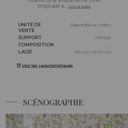
vitalité une exubérante forêt
tropicale e...
Lire la suite
Caractéristiques
UNITÉ DE
Disponible au mètre
VENTE
Caractéristiques
SUPPORT
INTISSE
Caractéristiques
COMPOSITION
-
Caractéristiques
LAIZE
134 cm / 52,75 inch
Voir les caractéristiques
SCÉNOGRAPHIE