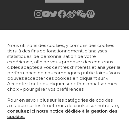
Rejoindre Pierre Frey
COLLECTIONS
Nous utilisons des cookies, y compris des cookies
TISSUS
tiers, à des fins de fonctionnement, d’analyses
statistiques, de personnalisation de votre
PAPIERS PEINTS
expérience, afin de vous proposer des contenus
ciblés adaptés à vos centres d’intérêts et analyser la
performance de nos campagnes publicitaires. Vous
TAPIS ET MOQUETTES
pouvez accepter ces cookies en cliquant sur «
Accepter tout » ou cliquer sur « Personnaliser mes
MOBILIER
choix » pour gérer vos préférences.
PROJETS
Pour en savoir plus sur les catégories de cookies
SUR-MESURE
ainsi que sur les émetteurs de cookie sur notre site,
consultez ici notre notice dédiée à la gestion des
MAGAZINE
cookies.
LA MAISON