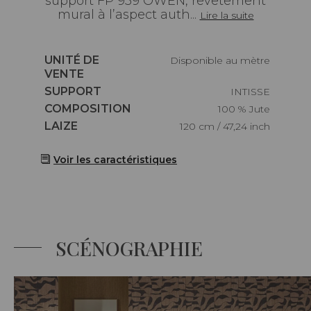
support FP 939 OWEN, revêtement
mural à l’aspect auth...
Lire la suite
Caractéristiques
UNITÉ DE
Disponible au mètre
VENTE
Caractéristiques
SUPPORT
INTISSE
Caractéristiques
COMPOSITION
100 % Jute
Caractéristiques
LAIZE
120 cm / 47,24 inch
Voir les caractéristiques
SCÉNOGRAPHIE