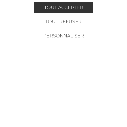
OÙ NOUS TROUVER ?
TOUT ACCEPTER
TOUT REFUSER
PERSONNALISER
Carrière
Contact
Lexique
Mentions légales
Politique générale de protection des
données
Condtions générales de vente
Espace presse
© Pierre Frey - 2026