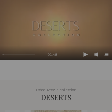
01:48
Play
Mute
En
ful
Découvrez la collection
DESERTS