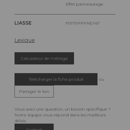
Effet panneautage
LIASSE
F9979PPFREY47
Lexique
Calculateur de métrage
Télécharger la fiche produit
ou
Partager le lien
Vous avez une question, un besoin spécifique ?
Notre équipe vous répond dans les meilleurs
délais.
Contact