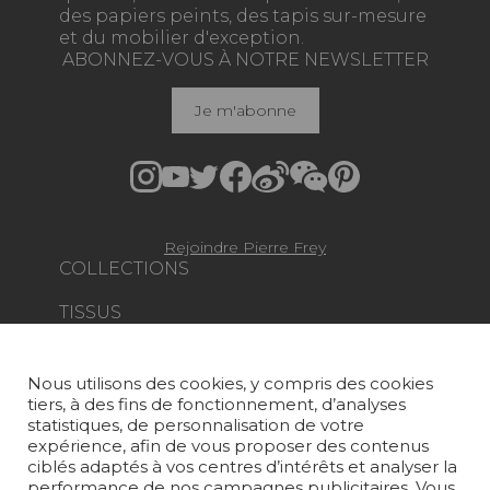
des papiers peints, des tapis sur-mesure
et du mobilier d'exception.
ABONNEZ-VOUS À NOTRE NEWSLETTER
Je m'abonne
Rejoindre Pierre Frey
COLLECTIONS
TISSUS
PAPIERS PEINTS
Nous utilisons des cookies, y compris des cookies
TAPIS ET MOQUETTES
tiers, à des fins de fonctionnement, d’analyses
statistiques, de personnalisation de votre
MOBILIER
expérience, afin de vous proposer des contenus
PROJETS
ciblés adaptés à vos centres d’intérêts et analyser la
performance de nos campagnes publicitaires. Vous