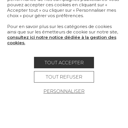
pouvez accepter ces cookies en cliquant sur «
SUR-MESURE
Accepter tout » ou cliquer sur « Personnaliser mes
choix » pour gérer vos préférences.
MAGAZINE
Pour en savoir plus sur les catégories de cookies
LA MAISON
ainsi que sur les émetteurs de cookie sur notre site,
consultez ici notre notice dédiée à la gestion des
OÙ NOUS TROUVER ?
cookies.
TOUT ACCEPTER
Carrière
Contact
Lexique
TOUT REFUSER
Mentions légales
PERSONNALISER
Politique générale de protection des
données
Condtions générales de vente
Espace presse