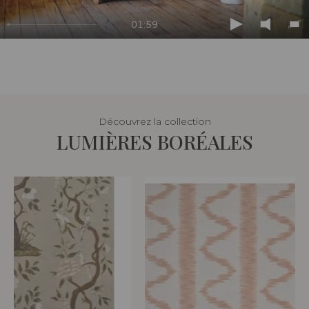
01:59
Play
Mute
En
ful
Découvrez la collection
LUMIÈRES BORÉALES