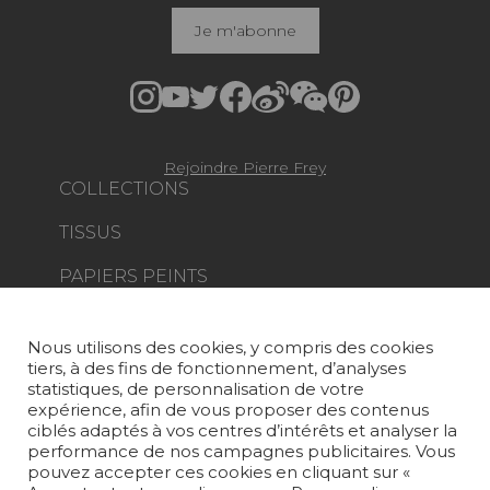
Je m'abonne
Rejoindre Pierre Frey
COLLECTIONS
TISSUS
PAPIERS PEINTS
TAPIS ET MOQUETTES
Nous utilisons des cookies, y compris des cookies
MOBILIER
tiers, à des fins de fonctionnement, d’analyses
PROJETS
statistiques, de personnalisation de votre
expérience, afin de vous proposer des contenus
SUR-MESURE
ciblés adaptés à vos centres d’intérêts et analyser la
performance de nos campagnes publicitaires. Vous
pouvez accepter ces cookies en cliquant sur «
MAGAZINE