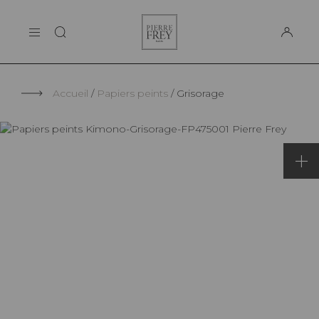
Panneau de gestion des cookies
Pierre
LA MAISON
Frey
SUPPORT
Accueil
Papiers peints
Grisorage