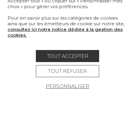
Accepter tout » ou cliquer sur « Personnaliser mes
choix » pour gérer vos préférences.
LA MAISON
Pour en savoir plus sur les catégories de cookies
OÙ NOUS TROUVER ?
ainsi que sur les émetteurs de cookie sur notre site,
consultez ici notre notice dédiée à la gestion des
cookies.
TOUT ACCEPTER
Carrière
Contact
Lexique
Mentions légales
TOUT REFUSER
Politique générale de protection des
PERSONNALISER
données
Condtions générales de vente
Espace presse
© Pierre Frey - 2026