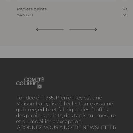
Papiers peints
Papie
YANGZI
MAK
Fondée en 1935, Pierre Frey est une
Maison française à l’éclectisme assumé
qui crée, édite et fabrique des étoffes,
des papiers peints, des tapis sur-mesure
et du mobilier d'exception.
ABONNEZ-VOUS À NOTRE NEWSLETTER