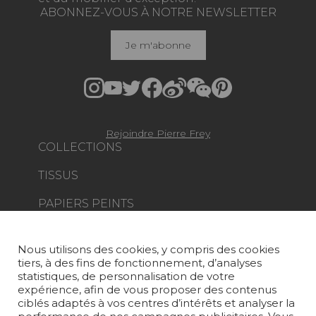
ABONNEZ-VOUS À NOTRE NEWSLETTER
Je m'abonne
Rejoindre Pierre Frey
COLLECTIONS
TISSUS
PAPIERS PEINTS
TAPIS ET MOQUETTES
Nous utilisons des cookies, y compris des cookies
MOBILIER
tiers, à des fins de fonctionnement, d’analyses
PROJETS
statistiques, de personnalisation de votre
expérience, afin de vous proposer des contenus
SUR-MESURE
ciblés adaptés à vos centres d’intérêts et analyser la