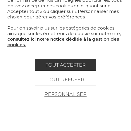
performance de nos campagnes publicitaires. Vous
pouvez accepter ces cookies en cliquant sur «
MAGAZINE
Accepter tout » ou cliquer sur « Personnaliser mes
choix » pour gérer vos préférences.
LA MAISON
Pour en savoir plus sur les catégories de cookies
OÙ NOUS TROUVER ?
ainsi que sur les émetteurs de cookie sur notre site,
consultez ici notre notice dédiée à la gestion des
cookies.
TOUT ACCEPTER
Carrière
Contact
Lexique
Mentions légales
TOUT REFUSER
Politique générale de protection des
PERSONNALISER
données
Condtions générales de vente
Espace presse