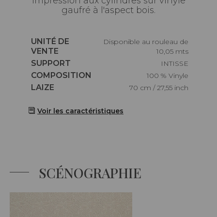
Impression aux cylindres sur vinyle
gaufré à l'aspect bois.
Caractéristiques
UNITÉ DE
Disponible au rouleau de
VENTE
10,05 mts
Caractéristiques
SUPPORT
INTISSE
Caractéristiques
COMPOSITION
100 % Vinyle
Caractéristiques
LAIZE
70 cm / 27,55 inch
Voir les caractéristiques
SCÉNOGRAPHIE