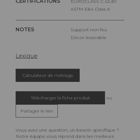
CERTIFICATIONS
EUROCLASS C-s2,d0
ASTM E84 Class A
NOTES
Support non feu
Décor lessivable
Lexique
Calculateur de métrage
Télécharger la fiche produit
ou
Partager le lien
Vous avez une question, un besoin spécifique ?
Notre équipe vous répond dans les meilleurs