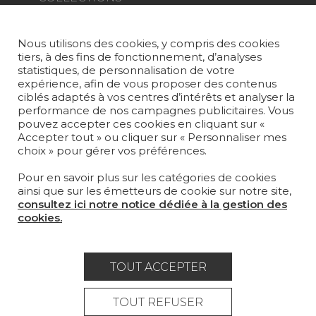
TISSUS
Nous utilisons des cookies, y compris des cookies
PAPIERS PEINTS
tiers, à des fins de fonctionnement, d’analyses
statistiques, de personnalisation de votre
TAPIS ET MOQUETTES
expérience, afin de vous proposer des contenus
ciblés adaptés à vos centres d’intérêts et analyser la
performance de nos campagnes publicitaires. Vous
MOBILIER
pouvez accepter ces cookies en cliquant sur «
PROJETS
Accepter tout » ou cliquer sur « Personnaliser mes
choix » pour gérer vos préférences.
SUR-MESURE
Pour en savoir plus sur les catégories de cookies
MAGAZINE
ainsi que sur les émetteurs de cookie sur notre site,
consultez ici notre notice dédiée à la gestion des
LA MAISON
cookies.
OÙ NOUS TROUVER ?
TOUT ACCEPTER
TOUT REFUSER