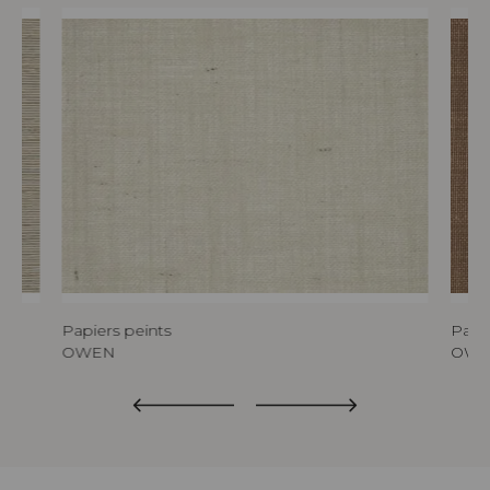
Papiers peints
Papie
OWEN
OW