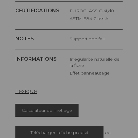
CERTIFICATIONS
EUROCLASS C-s1,d0
ASTM E84 Class A
NOTES
Support non feu
INFORMATIONS
Irrégularité naturelle de
la fibre
Effet panneautage
Lexique
Calculateur de métrage
Télécharger la fiche produit
ou