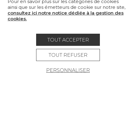
Pour en savoir plus sur les catégories de cookies
MAGAZINE
ainsi que sur les émetteurs de cookie sur notre site,
consultez ici notre notice dédiée à la gestion des
LA MAISON
cookies.
OÙ NOUS TROUVER ?
TOUT ACCEPTER
TOUT REFUSER
Carrière
Contact
Lexique
PERSONNALISER
Mentions légales
Politique générale de protection des
données
Condtions générales de vente
Espace presse