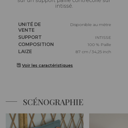
sur un support paille contrecollé sur
intissé.
Caractéristiques
UNITÉ DE
Disponible au mètre
VENTE
Caractéristiques
SUPPORT
INTISSE
Caractéristiques
COMPOSITION
100 % Paille
Caractéristiques
LAIZE
87 cm / 34,25 inch
Voir les caractéristiques
SCÉNOGRAPHIE