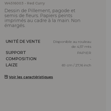
W4516003 - Red Curry
Dessin de Pillement, pagode et
semis de fleurs. Papiers peints
imprimés au cadre à la main. Non
émargés.
Caractéristiques
UNITÉ DE VENTE
Disponible au rouleau
de 4,57 mts
Caractéristiques
SUPPORT
PAPIER
Caractéristiques
COMPOSITION
-
Caractéristiques
LAIZE
69 cm / 27,16 inch
Voir les caractéristiques