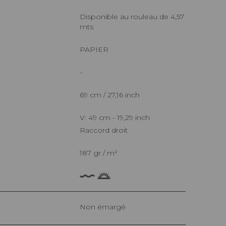
Disponible au rouleau de 4,57
mts
PAPIER
-
69 cm / 27,16 inch
V: 49 cm - 19,29 inch
Raccord droit
187 gr / m²
Non émargé