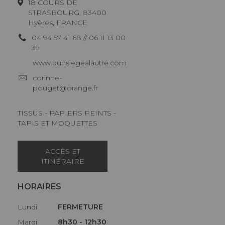
18 COURS DE
STRASBOURG, 83400
Hyères, FRANCE
04 94 57 41 68 // 06 11 13 00
39
www.dunsiegealautre.com
corinne-
pouget@orange.fr
TISSUS - PAPIERS PEINTS -
TAPIS ET MOQUETTES
ACCÈS ET
ITINÉRAIRE
HORAIRES
Lundi
FERMETURE
Mardi
8h30 - 12h30