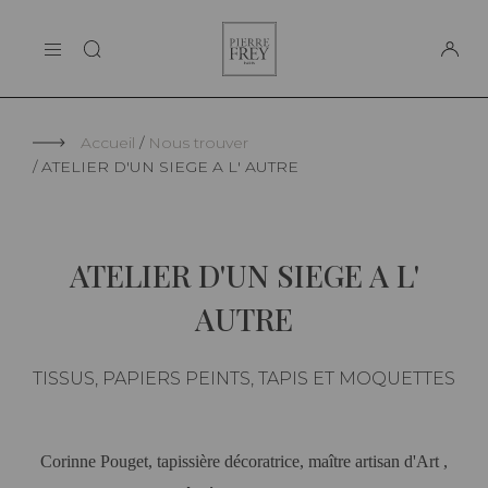
Panneau de gestion des cookies
Pierre
LA MAISON
Frey
SUPPORT
Accueil
Nous trouver
ATELIER D'UN SIEGE A L' AUTRE
ATELIER D'UN SIEGE A L'
AUTRE
TISSUS, PAPIERS PEINTS, TAPIS ET MOQUETTES
Corinne Pouget, tapissière décoratrice, maître artisan d'Art ,