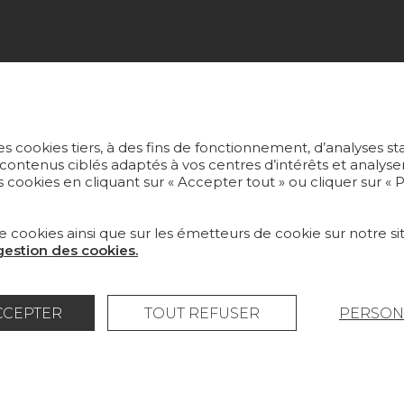
ECTIONS
PROJETS
US
SUR-MESURE
ERS PEINTS
MAGAZINE
s cookies tiers, à des fins de fonctionnement, d’analyses st
 contenus ciblés adaptés à vos centres d’intérêts et anal
 cookies en cliquant sur « Accepter tout » ou cliquer sur «
S ET MOQUETTES
LA MAISON
LIER
OÙ NOUS TROUVER ?
e cookies ainsi que sur les émetteurs de cookie sur notre sit
 gestion des cookies.
CCEPTER
TOUT REFUSER
PERSON
légales
Politique générale de protection des données
© Pierre Frey - 2026