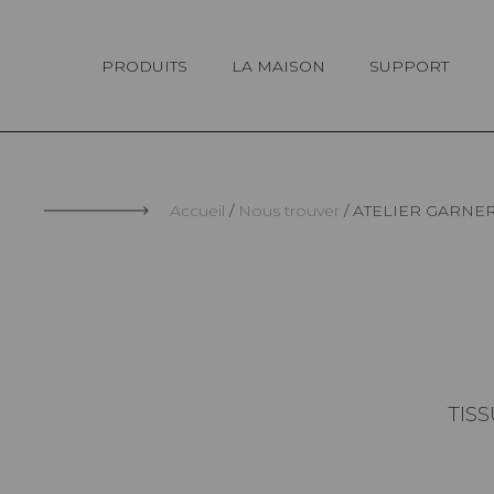
Panneau de gestion des cookies
PRODUITS
LA MAISON
SUPPORT
Accueil
Nous trouver
ATELIER GARNE
TISS