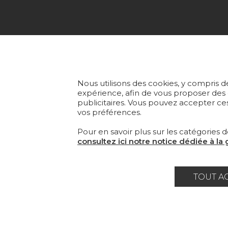
COLL
TISS
Fondée en 1935, Pierre Frey est
une Maison française à
PAPI
Nous utilisons des cookies, y compris de
l’éclectisme assumé qui crée,
expérience, afin de vous proposer des
publicitaires. Vous pouvez accepter ces
édite et fabrique des étoffes, des
TAPI
vos préférences.
papiers peints, des tapis sur-
mesure et du mobilier
MOBI
Pour en savoir plus sur les catégories d
d'exception.
consultez ici notre notice dédiée à la
TOUT A
Carrière
Contact
Lexique
Mentions 