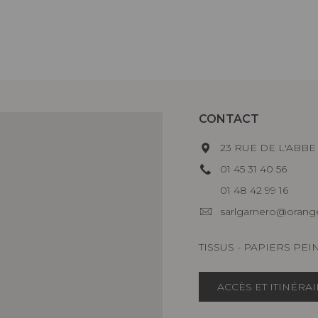
CONTACT
23 RUE DE L'ABBE 
01 45 31 40 56
01 48 42 99 16
sarlgarnero@orange
TISSUS - PAPIERS PEI
ACCÈS ET ITINÉRA