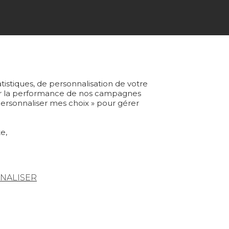
ABONNEZ-VOUS À NOTRE NEWSLETTER
Je m'abonne
atistiques, de personnalisation de votre
yser la performance de nos campagnes
 Personnaliser mes choix » pour gérer
Rejoindre Pierre Frey
e,
NALISER
Condtions générales de vente
Espace presse