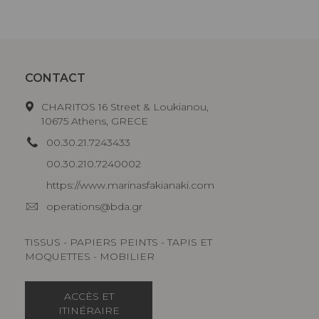
CONTACT
CHARITOS 16 Street & Loukianou,
10675 Athens, GRECE
00.30.21.7243433
00.30.210.7240002
https://www.marinasfakianaki.com
operations@bda.gr
TISSUS - PAPIERS PEINTS - TAPIS ET
MOQUETTES - MOBILIER
ACCÈS ET
ITINÉRAIRE