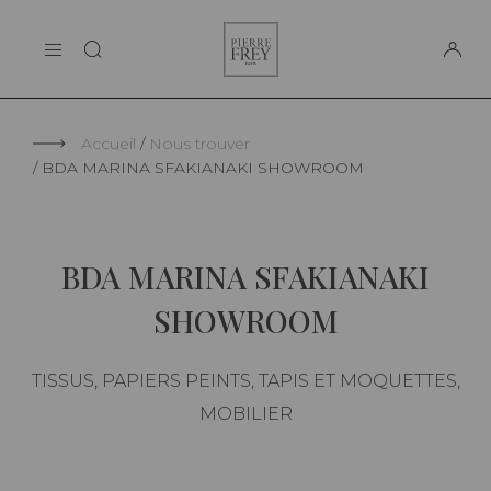
Panneau de gestion des cookies
Pierre
LA MAISON
Frey
SUPPORT
Accueil
Nous trouver
BDA MARINA SFAKIANAKI SHOWROOM
BDA MARINA SFAKIANAKI
SHOWROOM
TISSUS, PAPIERS PEINTS, TAPIS ET MOQUETTES,
MOBILIER