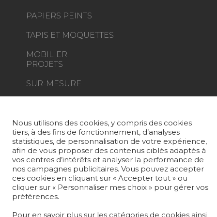
PAPIERS PEINTS
TAPIS ET MOQUETTES
MOBILIER
PROJETS
SUR-MESURE
MAGAZINE
LA MAISON
Nous utilisons des cookies, y compris des cookies
tiers, à des fins de fonctionnement, d’analyses
statistiques, de personnalisation de votre expérience,
OÙ NOUS TROUVER ?
afin de vous proposer des contenus ciblés adaptés à
vos centres d’intérêts et analyser la performance de
nos campagnes publicitaires. Vous pouvez accepter
ces cookies en cliquant sur « Accepter tout » ou
cliquer sur « Personnaliser mes choix » pour gérer vos
préférences.
Carrière
Contact
Lexique
Pour en savoir plus sur les catégories de cookies ainsi