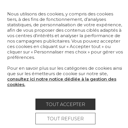
MAGAZINE
Nous utilisons des cookies, y compris des cookies
LA MAISON
tiers, à des fins de fonctionnement, d’analyses
statistiques, de personnalisation de votre expérience,
OÙ NOUS TROUVER ?
afin de vous proposer des contenus ciblés adaptés à
vos centres d’intérêts et analyser la performance de
nos campagnes publicitaires. Vous pouvez accepter
ces cookies en cliquant sur « Accepter tout » ou
cliquer sur « Personnaliser mes choix » pour gérer vos
préférences.
Carrière
Contact
Lexique
Pour en savoir plus sur les catégories de cookies ainsi
Mentions légales
que sur les émetteurs de cookie sur notre site,
consultez ici notre notice dédiée à la gestion des
Politique générale de protection des
cookies.
données
Condtions générales de vente
TOUT ACCEPTER
Espace presse
TOUT REFUSER