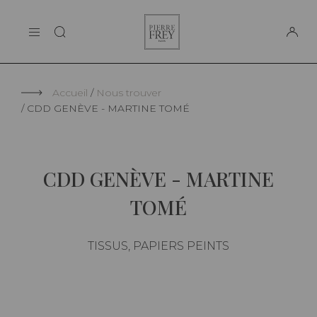
Panneau de gestion des cookies
Pierre
LA MAISON
Frey
SUPPORT
Accueil
Nous trouver
CDD GENÈVE - MARTINE TOMÉ
CDD GENÈVE - MARTINE
TOMÉ
TISSUS, PAPIERS PEINTS