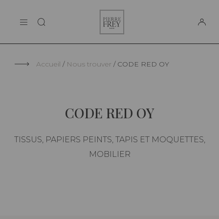
Panneau de gestion des cookies
Pierre
LA MAISON
Frey
SUPPORT
Accueil
Nous trouver
CODE RED OY
CODE RED OY
TISSUS, PAPIERS PEINTS, TAPIS ET MOQUETTES,
MOBILIER