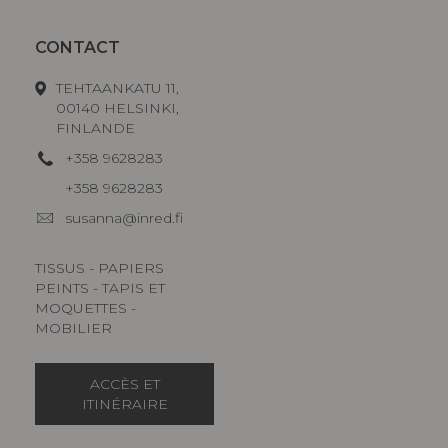
CONTACT
TEHTAANKATU 11,
00140 HELSINKI,
FINLANDE
+358 9628283
+358 9628283
susanna@inred.fi
TISSUS - PAPIERS
PEINTS - TAPIS ET
MOQUETTES -
MOBILIER
ACCÈS ET
ITINÉRAIRE