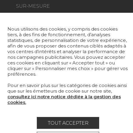
SUR-MESURE
MAGAZINE
Nous utilisons des cookies, y compris des cookies
LA MAISON
tiers, à des fins de fonctionnement, d’analyses
statistiques, de personnalisation de votre expérience,
OÙ NOUS TROUVER ?
afin de vous proposer des contenus ciblés adaptés à
vos centres d’intérêts et analyser la performance de
nos campagnes publicitaires. Vous pouvez accepter
ces cookies en cliquant sur « Accepter tout » ou
cliquer sur « Personnaliser mes choix » pour gérer vos
préférences.
Carrière
Contact
Lexique
Pour en savoir plus sur les catégories de cookies ainsi
Mentions légales
que sur les émetteurs de cookie sur notre site,
consultez ici notre notice dédiée à la gestion des
Politique générale de protection des
cookies.
données
Condtions générales de vente
TOUT ACCEPTER
Espace presse