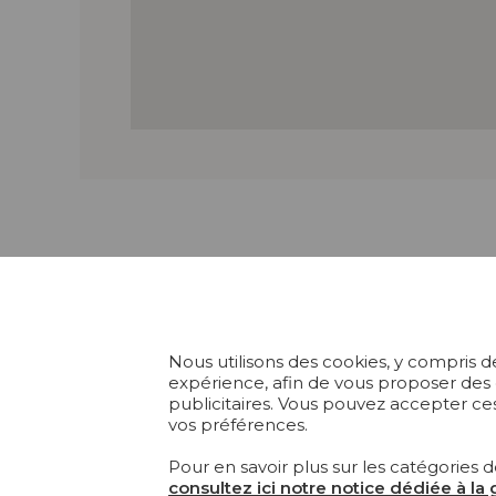
Nous utilisons des cookies, y compris de
COLL
expérience, afin de vous proposer des
publicitaires. Vous pouvez accepter ces
TISS
vos préférences.
Fondée en 1935, Pierre Frey est
une Maison française à
PAPI
Pour en savoir plus sur les catégories d
l’éclectisme assumé qui crée,
consultez ici notre notice dédiée à la