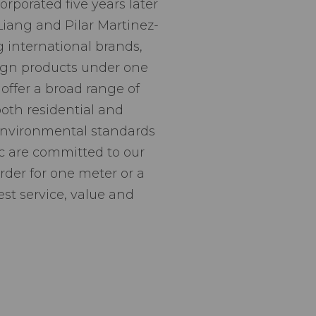
rporated five years later
Liang and Pilar Martinez-
g international brands,
sign products under one
offer a broad range of
 both residential and
 environmental standards
nc are committed to our
rder for one meter or a
est service, value and