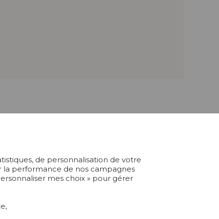
atistiques, de personnalisation de votre
ABONNEZ-VOUS À NOTRE NEWSLETTER
yser la performance de nos campagnes
 Personnaliser mes choix » pour gérer
Je m'abonne
e,