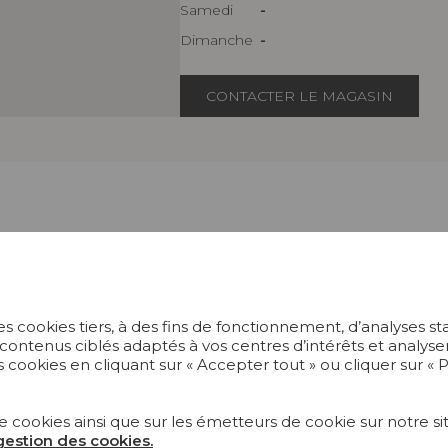
Samedi
-
Dimanche
-
CONTACTER LE MAGASIN
s cookies tiers, à des fins de fonctionnement, d’analyses st
ECTIONS
PROJETS
 contenus ciblés adaptés à vos centres d’intérêts et anal
 cookies en cliquant sur « Accepter tout » ou cliquer sur «
US
SUR-MESURE
ERS PEINTS
MAGAZINE
e cookies ainsi que sur les émetteurs de cookie sur notre sit
 gestion des cookies.