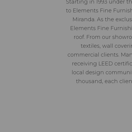
Starting in 1993 under t
to Elements Fine Furnish
Miranda. As the exclus
Elements Fine Furnishi
roof. From our showro
textiles, wall cover
commercial clients. Man
receiving LEED certifi
local design community
thousand, each client