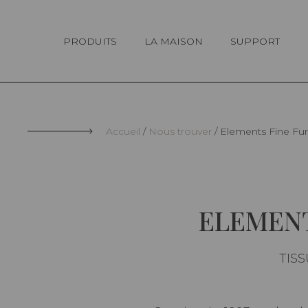
Panneau de gestion des cookies
PRODUITS
LA MAISON
SUPPORT
Accueil
Nous trouver
Elements Fine Furn
ELEMENT
TISS