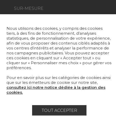
SUR-MESURE
MAGAZINE
Nous utilisons des cookies, y compris des cookies
LA MAISON
tiers, à des fins de fonctionnement, d’analyses
statistiques, de personnalisation de votre expérience,
OÙ NOUS TROUVER ?
afin de vous proposer des contenus ciblés adaptés à
vos centres d’intérêts et analyser la performance de
nos campagnes publicitaires. Vous pouvez accepter
ces cookies en cliquant sur « Accepter tout » ou
cliquer sur « Personnaliser mes choix » pour gérer vos
préférences.
Carrière
Contact
Lexique
Pour en savoir plus sur les catégories de cookies ainsi
Mentions légales
que sur les émetteurs de cookie sur notre site,
consultez ici notre notice dédiée à la gestion des
Politique générale de protection des
cookies.
données
Condtions générales de vente
TOUT ACCEPTER