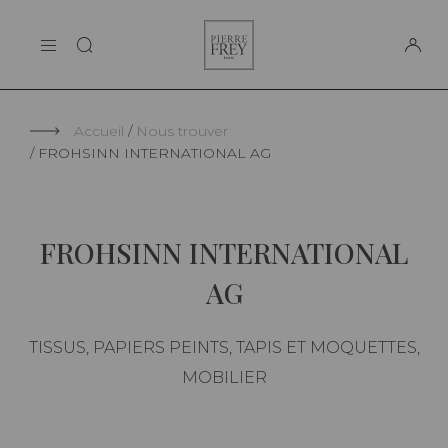
Panneau de gestion des cookies
Pierre
LA MAISON
Frey
SUPPORT
Accueil
Nous trouver
FROHSINN INTERNATIONAL AG
FROHSINN INTERNATIONAL
AG
TISSUS, PAPIERS PEINTS, TAPIS ET MOQUETTES,
MOBILIER