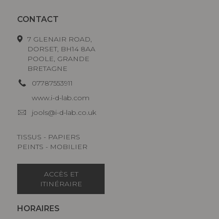
CONTACT
7 GLENAIR ROAD,
DORSET, BH14 8AA
POOLE, GRANDE
BRETAGNE
07787553911
www.i-d-lab.com
jools@i-d-lab.co.uk
TISSUS - PAPIERS
PEINTS - MOBILIER
ACCÈS ET
ITINÉRAIRE
HORAIRES