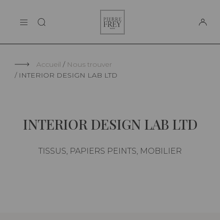
Panneau de gestion des cookies
Pierre
LA MAISON
Frey
SUPPORT
Accueil
Nous trouver
INTERIOR DESIGN LAB LTD
INTERIOR DESIGN LAB LTD
TISSUS, PAPIERS PEINTS, MOBILIER