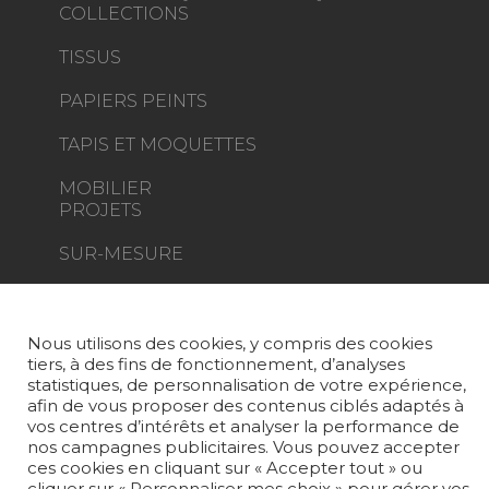
COLLECTIONS
TISSUS
PAPIERS PEINTS
TAPIS ET MOQUETTES
MOBILIER
PROJETS
SUR-MESURE
MAGAZINE
LA MAISON
Nous utilisons des cookies, y compris des cookies
tiers, à des fins de fonctionnement, d’analyses
OÙ NOUS TROUVER ?
statistiques, de personnalisation de votre expérience,
afin de vous proposer des contenus ciblés adaptés à
vos centres d’intérêts et analyser la performance de
nos campagnes publicitaires. Vous pouvez accepter
ces cookies en cliquant sur « Accepter tout » ou
cliquer sur « Personnaliser mes choix » pour gérer vos