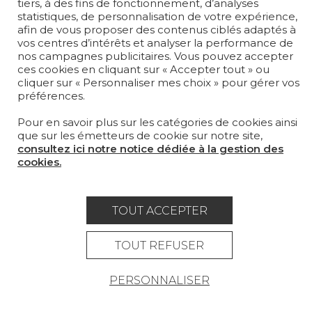
tiers, à des fins de fonctionnement, d’analyses
statistiques, de personnalisation de votre expérience,
LA MAISON
afin de vous proposer des contenus ciblés adaptés à
vos centres d’intérêts et analyser la performance de
OÙ NOUS TROUVER ?
nos campagnes publicitaires. Vous pouvez accepter
ces cookies en cliquant sur « Accepter tout » ou
cliquer sur « Personnaliser mes choix » pour gérer vos
préférences.
Pour en savoir plus sur les catégories de cookies ainsi
que sur les émetteurs de cookie sur notre site,
Carrière
Contact
Lexique
consultez ici notre notice dédiée à la gestion des
Mentions légales
cookies.
Politique générale de protection des
données
TOUT ACCEPTER
Condtions générales de vente
TOUT REFUSER
Espace presse
PERSONNALISER
© Pierre Frey - 2026