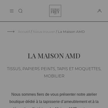
Panneau de gestion des cookies
Pierre
LA MAISON
Frey
SUPPORT
Accueil
Nous trouver
La Maison AMD
LA MAISON AMD
TISSUS, PAPIERS PEINTS, TAPIS ET MOQUETTES,
MOBILIER
Nous sommes fiers de vous présenter notre atelier
boutique dédié à la tapisserie d’ameublement et à la