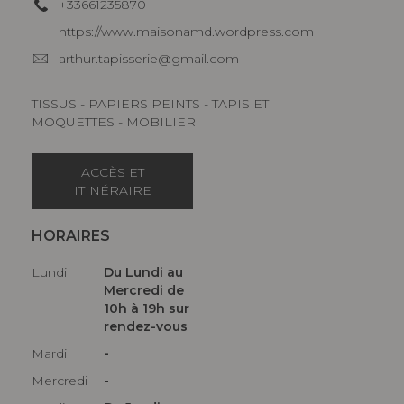
+33661235870
https://www.maisonamd.wordpress.com
arthur.tapisserie@gmail.com
TISSUS - PAPIERS PEINTS - TAPIS ET
MOQUETTES - MOBILIER
ACCÈS ET
ITINÉRAIRE
HORAIRES
Lundi
Du Lundi au
Mercredi de
10h à 19h sur
rendez-vous
Mardi
-
Mercredi
-