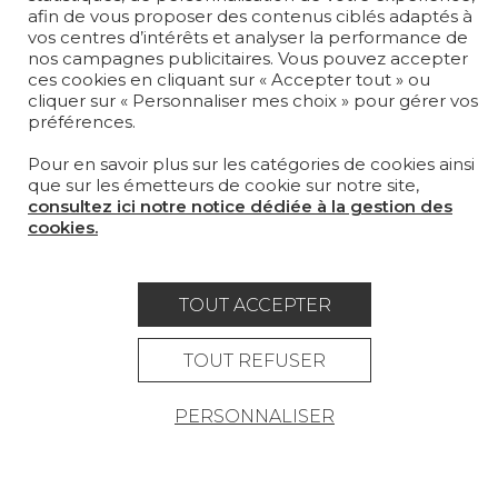
afin de vous proposer des contenus ciblés adaptés à
vos centres d’intérêts et analyser la performance de
OÙ NOUS TROUVER ?
nos campagnes publicitaires. Vous pouvez accepter
ces cookies en cliquant sur « Accepter tout » ou
cliquer sur « Personnaliser mes choix » pour gérer vos
préférences.
Pour en savoir plus sur les catégories de cookies ainsi
que sur les émetteurs de cookie sur notre site,
Carrière
Contact
Lexique
consultez ici notre notice dédiée à la gestion des
Mentions légales
cookies.
Politique générale de protection des
données
TOUT ACCEPTER
Condtions générales de vente
TOUT REFUSER
Espace presse
PERSONNALISER
© Pierre Frey - 2026