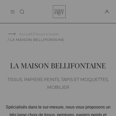
Panneau de gestion des cookies
Pierre
LA MAISON
Frey
SUPPORT
Accueil
Nous trouver
LA MAISON BELLIFONTAINE
LA MAISON BELLIFONTAINE
TISSUS, PAPIERS PEINTS, TAPIS ET MOQUETTES,
MOBILIER
Spécialisés dans le sur-mesure, nous vous proposons un
très large choix de tissus, peintures, papiers peints et