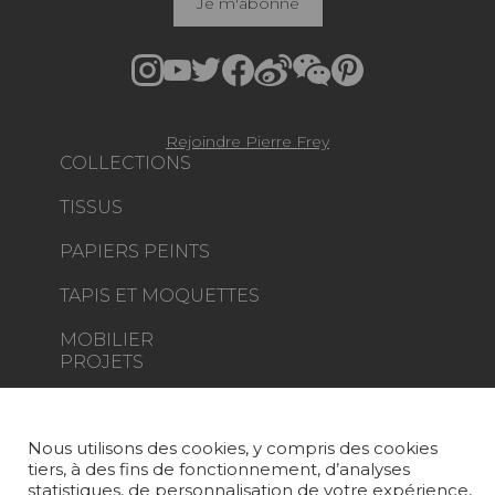
Je m'abonne
Rejoindre Pierre Frey
COLLECTIONS
TISSUS
PAPIERS PEINTS
TAPIS ET MOQUETTES
MOBILIER
PROJETS
SUR-MESURE
Nous utilisons des cookies, y compris des cookies
MAGAZINE
tiers, à des fins de fonctionnement, d’analyses
statistiques, de personnalisation de votre expérience,
LA MAISON