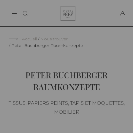
Panneau de gestion des cookies
Pierre
LA MAISON
Frey
SUPPORT
Accueil
Nous trouver
Peter Buchberger Raumkonzepte
PETER BUCHBERGER
RAUMKONZEPTE
TISSUS, PAPIERS PEINTS, TAPIS ET MOQUETTES,
MOBILIER