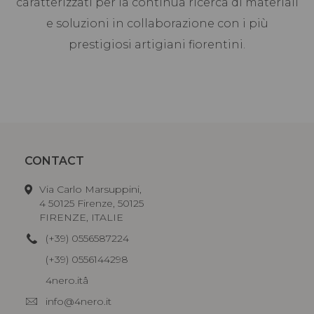
caratterizzati per la continua ricerca di materiali
e soluzioni in collaborazione con i più
prestigiosi artigiani fiorentini.
CONTACT
Via Carlo Marsuppini,
4 50125 Firenze, 50125
FIRENZE, ITALIE
(+39) 0556587224
(+39) 0556144298
4nero.itâ
info@4nero.it