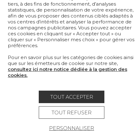
LA MAISON
tiers, à des fins de fonctionnement, d’analyses
statistiques, de personnalisation de votre expérience,
OÙ NOUS TROUVER ?
afin de vous proposer des contenus ciblés adaptés à
vos centres d’intérêts et analyser la performance de
nos campagnes publicitaires. Vous pouvez accepter
ces cookies en cliquant sur « Accepter tout » ou
cliquer sur « Personnaliser mes choix » pour gérer vos
préférences.
Carrière
Contact
Lexique
Pour en savoir plus sur les catégories de cookies ainsi
que sur les émetteurs de cookie sur notre site,
Mentions légales
consultez ici notre notice dédiée à la gestion des
cookies.
Politique générale de protection des
données
TOUT ACCEPTER
Condtions générales de vente
Espace presse
TOUT REFUSER
© Pierre Frey - 2026
PERSONNALISER