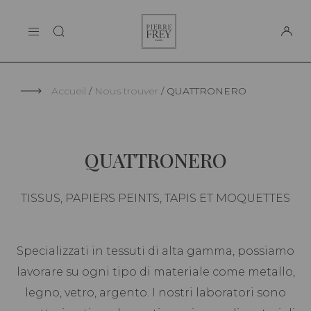
Panneau de gestion des cookies
Pierre
LA MAISON
Frey
SUPPORT
Accueil
Nous trouver
QUATTRONERO
QUATTRONERO
TISSUS, PAPIERS PEINTS, TAPIS ET MOQUETTES
Specializzati in tessuti di alta gamma, possiamo
lavorare su ogni tipo di materiale come metallo,
legno, vetro, argento. I nostri laboratori sono