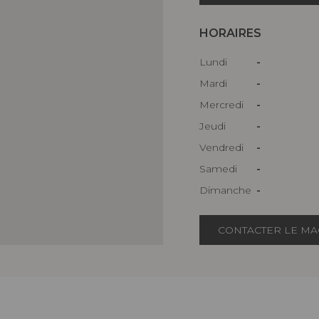
HORAIRES
Lundi
-
Mardi
-
Mercredi
-
Jeudi
-
Vendredi
-
Samedi
-
Dimanche
-
CONTACTER LE MA