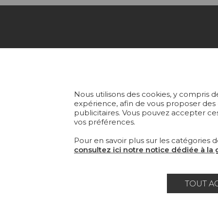
COLL
TISS
Fondée en 1935, Pierre Frey est
une Maison française à
PAPI
Nous utilisons des cookies, y compris de
l’éclectisme assumé qui crée,
expérience, afin de vous proposer des
publicitaires. Vous pouvez accepter ces
édite et fabrique des étoffes, des
TAPI
vos préférences.
papiers peints, des tapis sur-
mesure et du mobilier
MOBI
Pour en savoir plus sur les catégories d
d'exception.
consultez ici notre notice dédiée à la
TOUT A
Carrière
Contact
Lexique
Mentions 