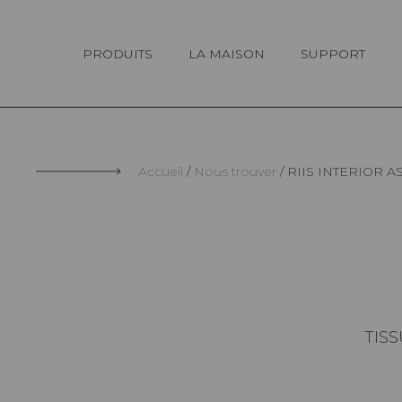
Panneau de gestion des cookies
PRODUITS
LA MAISON
SUPPORT
Accueil
Nous trouver
RIIS INTERIOR A
TISS