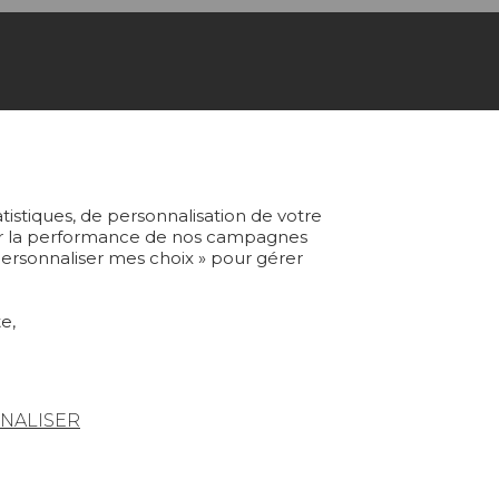
ABONNEZ-VOUS À NOTRE NEWSLETTER
Je m'abonne
atistiques, de personnalisation de votre
yser la performance de nos campagnes
 Personnaliser mes choix » pour gérer
Rejoindre Pierre Frey
e,
NALISER
Condtions générales de vente
Espace presse