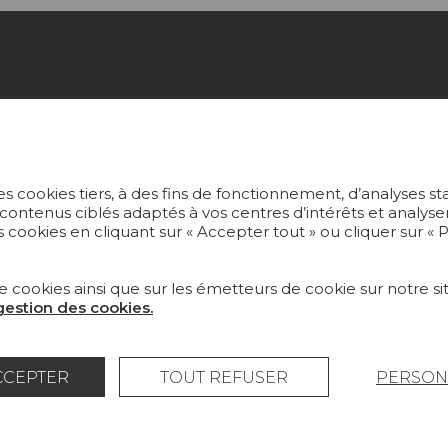
ECTIONS
PROJETS
US
SUR-MESURE
ERS PEINTS
MAGAZINE
s cookies tiers, à des fins de fonctionnement, d’analyses st
 contenus ciblés adaptés à vos centres d’intérêts et anal
 cookies en cliquant sur « Accepter tout » ou cliquer sur «
S ET MOQUETTES
LA MAISON
LIER
OÙ NOUS TROUVER ?
e cookies ainsi que sur les émetteurs de cookie sur notre sit
 gestion des cookies.
CCEPTER
TOUT REFUSER
PERSON
légales
Politique générale de protection des données