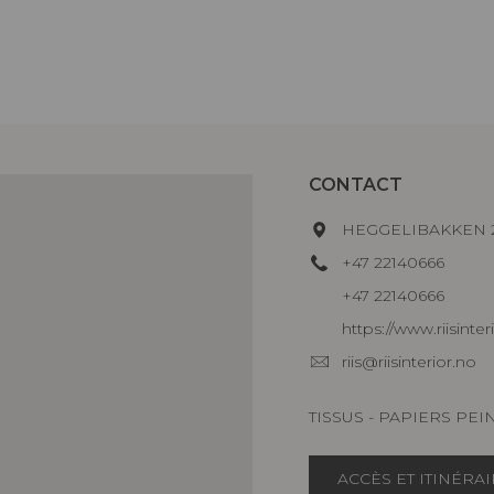
CONTACT
HEGGELIBAKKEN 2
+47 22140666
+47 22140666
https://www.riisinter
riis@riisinterior.no
TISSUS - PAPIERS PEI
ACCÈS ET ITINÉRA