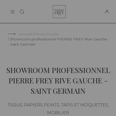
Panneau de gestion des cookies
Pierre
LA MAISON
Frey
SUPPORT
Accueil
Nous trouver
Showroom professionnel PIERRE FREY Rive Gauche
- Saint Germain
SHOWROOM PROFESSIONNEL
PIERRE FREY RIVE GAUCHE -
SAINT GERMAIN
TISSUS, PAPIERS PEINTS, TAPIS ET MOQUETTES,
MOBILIER