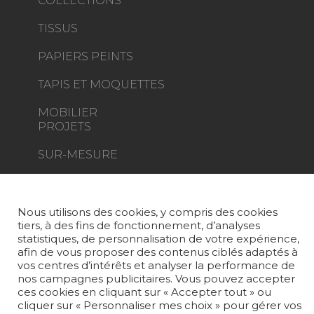
COLLECTIONS
TISSUS
PAPIERS PEINTS
TAPIS ET MOQUETTES
MOBILIER
PROJETS
SUR-MESURE
MAGAZINE
LA MAISON
Nous utilisons des cookies, y compris des cookies
tiers, à des fins de fonctionnement, d’analyses
statistiques, de personnalisation de votre expérience,
OÙ NOUS TROUVER ?
afin de vous proposer des contenus ciblés adaptés à
vos centres d’intérêts et analyser la performance de
nos campagnes publicitaires. Vous pouvez accepter
ces cookies en cliquant sur « Accepter tout » ou
cliquer sur « Personnaliser mes choix » pour gérer vos