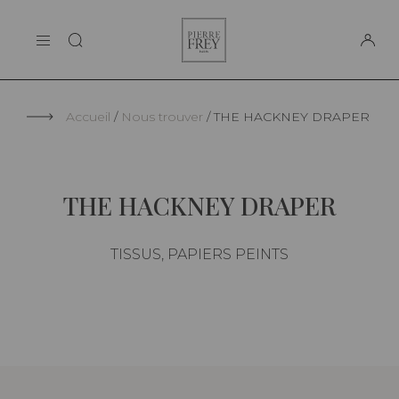
Panneau de gestion des cookies
Pierre
LA MAISON
Frey
SUPPORT
Accueil
Nous trouver
THE HACKNEY DRAPER
THE HACKNEY DRAPER
TISSUS, PAPIERS PEINTS