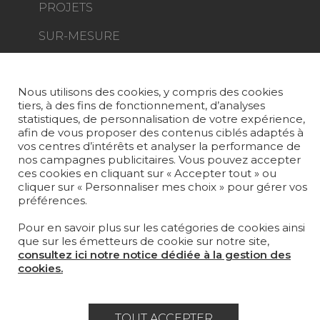
PROJETS
SUR-MESURE
MAGAZINE
Nous utilisons des cookies, y compris des cookies
LA MAISON
tiers, à des fins de fonctionnement, d’analyses
statistiques, de personnalisation de votre expérience,
OÙ NOUS TROUVER ?
afin de vous proposer des contenus ciblés adaptés à
vos centres d’intérêts et analyser la performance de
nos campagnes publicitaires. Vous pouvez accepter
ces cookies en cliquant sur « Accepter tout » ou
cliquer sur « Personnaliser mes choix » pour gérer vos
préférences.
Carrière
Contact
Lexique
Pour en savoir plus sur les catégories de cookies ainsi
Mentions légales
que sur les émetteurs de cookie sur notre site,
consultez ici notre notice dédiée à la gestion des
Politique générale de protection des
cookies.
données
Condtions générales de vente
TOUT ACCEPTER