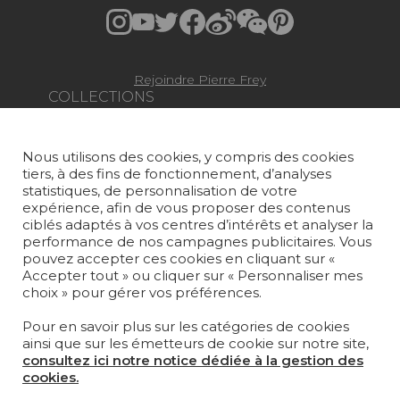
Rejoindre Pierre Frey
COLLECTIONS
TISSUS
Nous utilisons des cookies, y compris des cookies
PAPIERS PEINTS
tiers, à des fins de fonctionnement, d’analyses
statistiques, de personnalisation de votre
TAPIS ET MOQUETTES
expérience, afin de vous proposer des contenus
ciblés adaptés à vos centres d’intérêts et analyser la
MOBILIER
performance de nos campagnes publicitaires. Vous
PROJETS
pouvez accepter ces cookies en cliquant sur «
Accepter tout » ou cliquer sur « Personnaliser mes
choix » pour gérer vos préférences.
SUR-MESURE
Pour en savoir plus sur les catégories de cookies
MAGAZINE
ainsi que sur les émetteurs de cookie sur notre site,
consultez ici notre notice dédiée à la gestion des
LA MAISON
cookies.