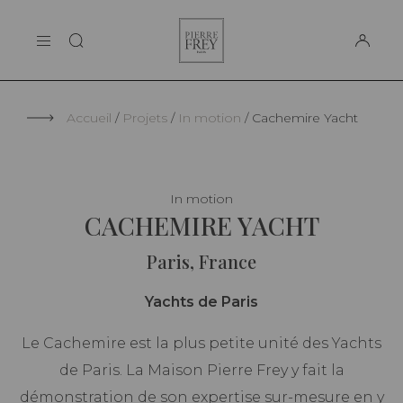
Panneau de gestion des cookies
Pierre
LA MAISON
Frey
SUPPORT
Accueil
Projets
In motion
Cachemire Yacht
In motion
CACHEMIRE YACHT
Paris, France
Yachts de Paris
Le Cachemire est la plus petite unité des Yachts
de Paris. La Maison Pierre Frey y fait la
démonstration de son expertise sur-mesure en y