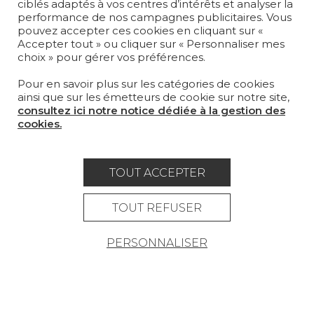
ciblés adaptés à vos centres d’intérêts et analyser la
MOBILIER
performance de nos campagnes publicitaires. Vous
PROJETS
pouvez accepter ces cookies en cliquant sur «
Accepter tout » ou cliquer sur « Personnaliser mes
choix » pour gérer vos préférences.
SUR-MESURE
Pour en savoir plus sur les catégories de cookies
MAGAZINE
ainsi que sur les émetteurs de cookie sur notre site,
consultez ici notre notice dédiée à la gestion des
LA MAISON
cookies.
OÙ NOUS TROUVER ?
TOUT ACCEPTER
TOUT REFUSER
Carrière
Contact
Lexique
PERSONNALISER
Mentions légales
Politique générale de protection des
données