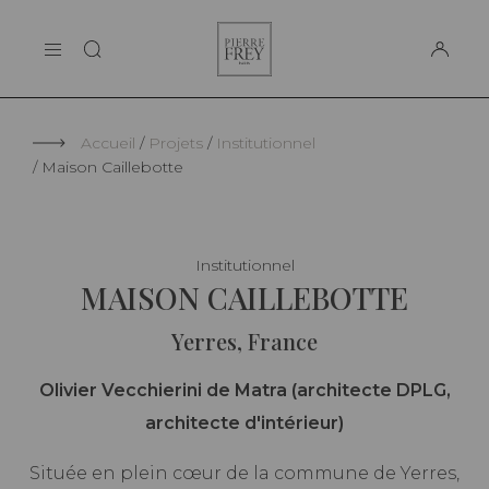
Panneau de gestion des cookies
Pierre
LA MAISON
Frey
SUPPORT
Accueil
Projets
Institutionnel
Maison Caillebotte
Institutionnel
MAISON CAILLEBOTTE
Yerres, France
Olivier Vecchierini de Matra (architecte DPLG,
architecte d'intérieur)
Située en plein cœur de la commune de Yerres,