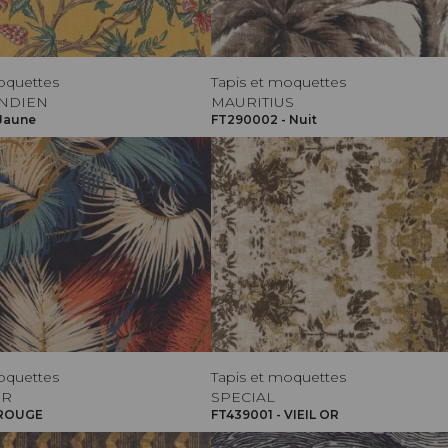
oquettes
Tapis et moquettes
INDIEN
MAURITIUS
 Jaune
FT290002 - Nuit
oquettes
Tapis et moquettes
OR
SPECIAL
 ROUGE
FT439001 - VIEIL OR