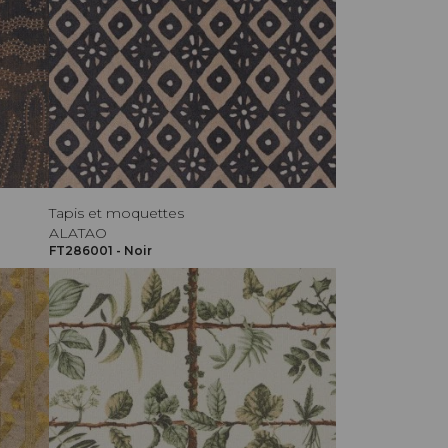
Tapis et moquettes
ALATAO
FT286001 - Noir