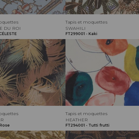
oquettes
Tapis et moquettes
E DU ROI
SWAHILI
 CÉLESTE
FT299001 - Kaki
oquettes
Tapis et moquettes
OR
HEATHER
 Rose
FT294001 - Tutti frutti