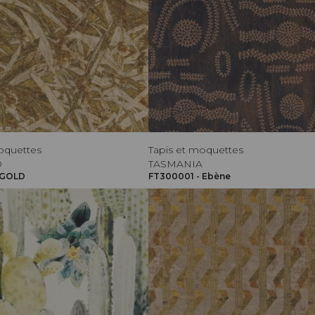
oquettes
Tapis et moquettes
D
TASMANIA
 GOLD
FT300001 - Ebène