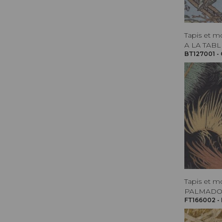
Tapis et m
A LA TABL
BT127001 -
Tapis et m
PALMAD
FT166002 -