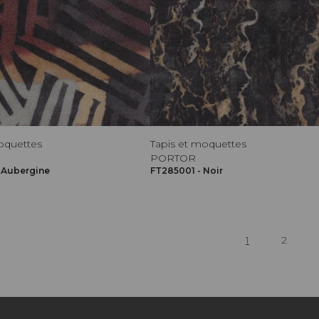
oquettes
Tapis et moquettes
PORTOR
 Aubergine
FT285001 - Noir
1
2