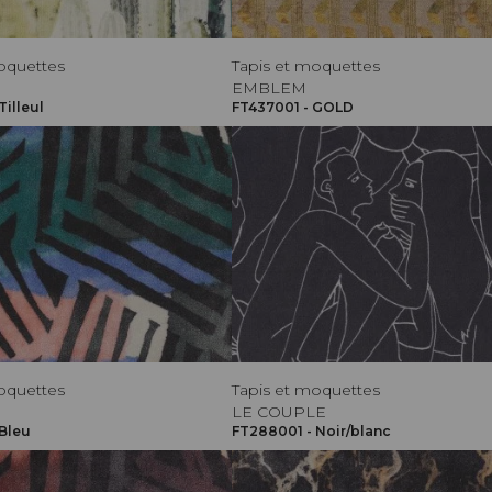
oquettes
Tapis et moquettes
EMBLEM
Tilleul
FT437001 - GOLD
oquettes
Tapis et moquettes
LE COUPLE
 Bleu
FT288001 - Noir/blanc