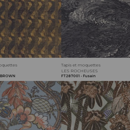
oquettes
Tapis et moquettes
LES ROCHEUSES
- BROWN
FT287001 - Fusain