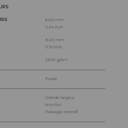
URS
-
URS
6.00 mm
0.24 inch
8.00 mm
0.31 inch
2300 gr/m²
Passé
Grande largeur
Non feu
Passage intensif