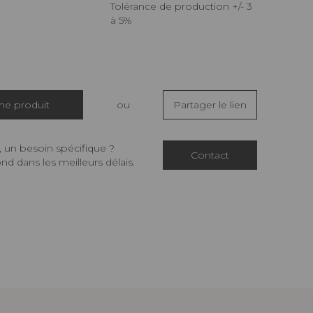
Tolérance de production +/- 3
à 5%
che produit
ou
Partager le lien
 un besoin spécifique ?
Contact
d dans les meilleurs délais.