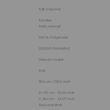
Tuft imprimé
Escalier
Trafic intensif
100 % Polyamide
213000 Points/m2
Velours coupé
Mat
394 cm / 155,11 inch
H: 131 cm - 51,00 inch
V: 84 cm - 33,07 inch
Raccord droit