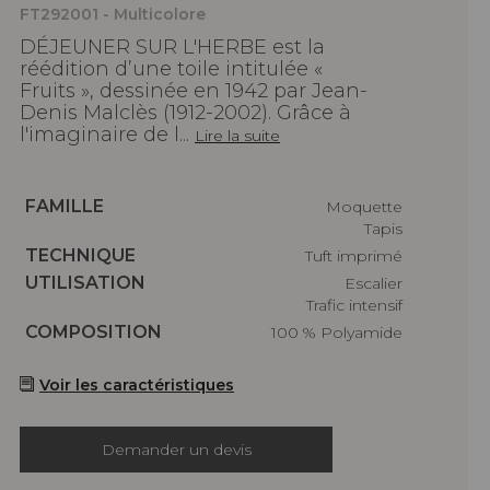
FT292001 - Multicolore
DÉJEUNER SUR L'HERBE est la
réédition d’une toile intitulée «
Fruits », dessinée en 1942 par Jean-
Denis Malclès (1912-2002). Grâce à
l'imaginaire de l...
Lire la suite
Caractéristiques
FAMILLE
Moquette
Tapis
Caractéristiques
TECHNIQUE
Tuft imprimé
Caractéristiques
UTILISATION
Escalier
Trafic intensif
Caractéristiques
COMPOSITION
100 % Polyamide
Voir les caractéristiques
Demander un devis